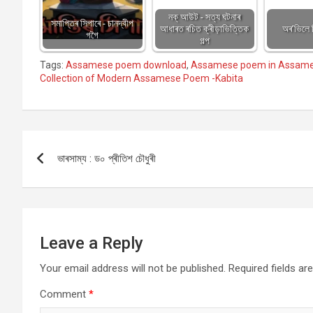
নক্ আউট - সত্য ঘটনাৰ
সমাপ্তিৰ সিপাৰে - চানদ্বীপ
আধাৰত ৰচিত ক্ৰীড়াভিত্তিক
অৰ’ভিলে 
গগৈ
গল্প
Tags:
Assamese poem download
,
Assamese poem in Assam
Collection of Modern Assamese Poem -Kabita
Post
ভাৰসাম্য : ড০ প্ৰীতিশ চৌধুৰী
navigation
Leave a Reply
Your email address will not be published.
Required fields a
Comment
*