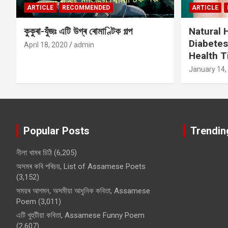
ARTICLE
RECOMMENDED
ARTICLE
কুকুৰা-যুঁজঃ এটি উগ্ৰ ৰোমাণ্টিক গল্প
Natural
Diabetes
April 18, 2020
admin
Health T
January 14,
Popular Posts
Trendin
নীলা খামৰ চিঠি
(6,205)
অসমৰ কবি পৰিচয়, List of Assamese Poets
(3,152)
সময়ৰ আগমন, অসমীয়া আধুনিক কবিতা, Assamese
Poem
(3,011)
এটি খুহুটীয়া কবিতা, Assamese Funny Poem
(2,607)