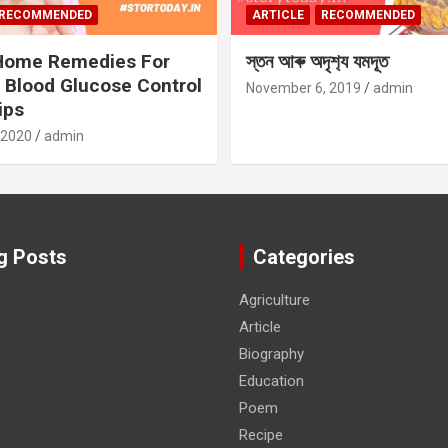
RECOMMENDED
ARTICLE
RECOMMENDED
 Home Remedies For
স্তন আৰু অদৃশ‍্য যমদূত
 Blood Glucose Control
November 6, 2019
admin
ips
 2020
admin
g Posts
Categories
Agriculture
Article
Biography
Education
Poem
Recipe