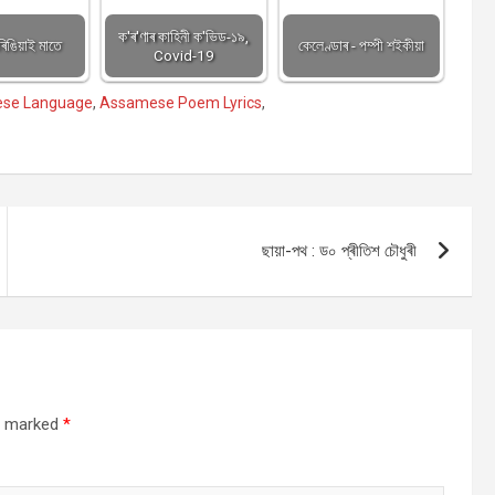
ক'ৰ'ণাৰ কাহিনী ক'ভিড-১৯,
ৰিঙিয়াই মাতে
কেলেণ্ডাৰ - পম্পী শইকীয়া
Covid-19
ese Language
,
Assamese Poem Lyrics
,
ছায়া-পথ : ড০ প্ৰীতিশ চৌধুৰী
re marked
*