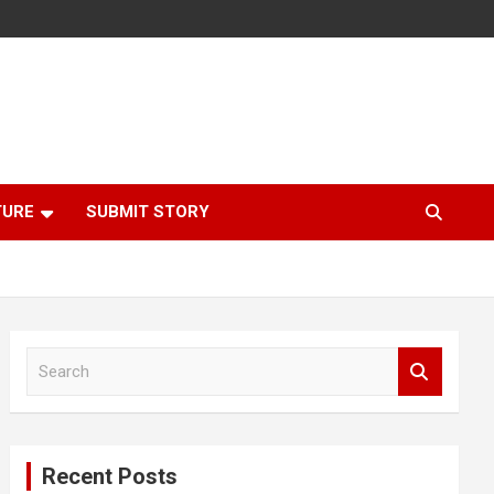
TURE
SUBMIT STORY
S
e
a
r
c
Recent Posts
h