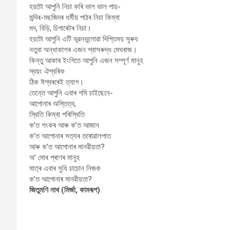
হয়টো আপুনি নিচা কৰি ভাল ভাল পায়-
মন্দিৰ-মছজিদৰ ধৰ্মীয় পাঠৰ নিচা কিম্বা
মদ, বিড়ি, চিগাৰেটৰ নিচা।
হয়টো আপুনি এটি ভূৱনভুলোৱা দিপ্তিময় সূৰুয
নতুবা অন্ধাকাশৰ এজন শ্বাসৰুদ্ধ মেঘৰাজ।
কিন্তু আকাৰ ইংগিতে আপুনি এজন সম্পূৰ্ণ মানুহ
স্বয়ং ঐশ্বৰিক
ঠিক ঈশ্বৰৰেই ত্যাগ।
তেন্তে আপুনি এবাৰ গমি চাইছেনে-
আপোনাৰ অস্তিত্ব,
স্থিতি কিম্বা পৰিস্থিতি
ক’ত শংকৰ আৰু ক’ত আজান
ক’ত আপোনাৰ সত্যৰ তৰোৱালপাত
আৰু ক’ত আপোনাৰ মানৱীয়তা?
অ’ মোৰ প্ৰাণৰ মানুহ
মাত্ৰ এবাৰ সুধি চাচোন নিজক
ক’ত আপোনাৰ মানৱীয়তা?
জিতুমণি নাথ (মিৰ্জা, কামৰূপ)