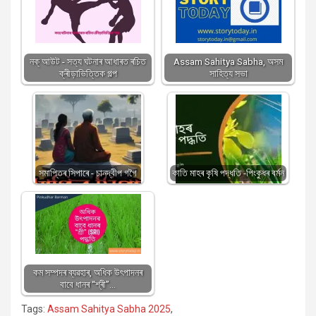
নক্ আউট - সত্য ঘটনাৰ আধাৰত ৰচিত
Assam Sahitya Sabha, অসম
ক্ৰীড়াভিত্তিক গল্প
সাহিত্য সভা
সমাপ্তিৰ সিপাৰে - চানদ্বীপ গগৈ
কাতি মাহৰ কৃষি পদ্ধতি -পিংকুধৰ বর্মন
কম সম্পদৰ ব্যৱহাৰ, অধিক উৎপাদনৰ
বাবে ধানৰ “শ্ৰী”…
Tags:
Assam Sahitya Sabha 2025
,