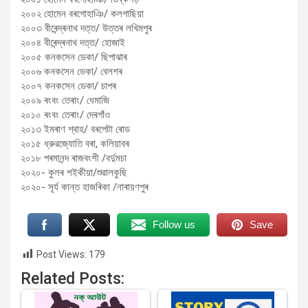
২০০২ হোমেন বৰগোহাঞি/ কলগাছিয়া
২০০৩ বীৰেন্দ্ৰনাথ দত্ত/ উত্তৰ লখিমপুৰ
২০০৪ বীৰেন্দ্ৰনাথ দত্ত/ হোজাই
২০০৫ কনকসেন ডেকা/ ছিপাঝাৰ
২০০৬ কনকসেন ডেকা/ বেলশৰ
২০০৭ কনকসেন ডেকা/ চাপৰ
২০০৯ ৰংবং তেৰাং/ ধেমাজি
২০১০ ৰংবং তেৰাং/ দেৰগাঁও
২০১৩ ইমৰাণ শ্বাহ/ বৰপেটা ৰোড
২০১৫ ধ্রুৱজ্যোতি বৰা, কলিয়াবৰ
২০১৮ পৰমানন্দ ৰাজবংশী /বর্দুমচা
২০২০- কুলৰ শইকীয়া/শুৱালকুছি
২০২০- সূৰ্য কান্ত হাজৰিকা /নাৰায়ণপুৰ
Follow us
Save
Post Views:
179
Related Posts: