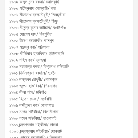
১৯৭৯ অতুল চন্দ্ৰ বৰুৱা/ শুৱালকুছি
১৯৮০ যতীন্দ্ৰনাথ গোস্বামী/ ৰহা
১৯৮১ সীতানাথ ব্ৰহ্মচৌধুৰী/ তিনচুকীয়া
১৯৮২ সীতানাথ ব্ৰহ্মচৌধুৰী/ ডিফু
১৯৮৩ বীৰেন্দ্ৰ কুমাৰ ভট্টাচাৰ্য/ বঙাইগাঁও
১৯৮৫ যোগেশ দাস/ বিহপুৰীয়া
১৯৮৬ বীৰেণ বৰকটকী/ কামপুৰ
১৯৮৭ মহেন্দ্ৰ বৰা/ পাঠশালা
১৯৮৮ কীৰ্তিনাথ হাজৰিকা/ হাইলাকান্দি
১৯৮৯ মহিম বৰা/ ডুমডুমা
১৯৯০ নৱকান্ত বৰুৱা/ বিশ্বনাথ চাৰিআলি
১৯৯১ নিৰ্মলপ্ৰভা বৰদলৈ/ দুধনৈ
১৯৯২ লক্ষ্যধৰ চৌধুৰী/ গোৰেশ্বৰ
১৯৯৩ ভূপেন হাজৰিকা/ শিৱসাগৰ
১৯৯৪ লীলা গগৈ/ মৰিগাঁও
১৯৯৫ হিতেশ ডেকা/ সৰ্থেবাৰী
১৯৯৬ লক্ষ্মীনন্দন বৰা/ বোকাখাত
১৯৯৭ নগেন শইকীয়া/ বিলাসীপাৰা
১৯৯৮ নগেন শইকীয়া/ হাওৰাঘাট
১৯৯৯ চন্দ্ৰপ্ৰসাদ শ‍ইকীয়া/ হাজো
২০০০ চন্দ্ৰপ্ৰসাদ শ‍ইকীয়া/ যোৰহাট
২০০১ হোমেন বৰগোহাঞি/ ডিব্ৰুগড়