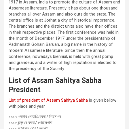
1917 in Assam, India to promote the culture of Assam and
Assamese literature. Presently it has about one thousand
branches all over Assam and also outside the state. The
central office is at Jorhat a city of historical importance.
The branches and the district units also have their offices
in their respective places. The first conference was held in
the month of December 1917 under the presidentship of
Padmanath Gohain Baruah, a big name in the history of
modern Assamese literature. Since then the annual
conference, nowadays biennial, is held with great pomp
and grandeur, and a writer of high reputation is elected to
the presidency of the Society.
List of Assam Sahitya Sabha
President
List of president of Assam Sahitya Sabha
is given bellow
with place and year
১৯১৭ পদ্মনাথ গোহাঞিবৰুৱা/ শিৱসাগৰ
১৯১৮ চন্দ্ৰধৰ বৰুৱা/ গোৱালপাৰা
১৯১৯ কালিৰাম মেধি/ বৰপেটা