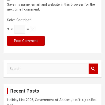
Save my name, email, and website in this browser for the
next time I comment.
Solve Captcha*
9 ×
= 36
S
e
a
r
c
Recent Posts
h
Holiday List 2026, Government of Assam , চৰকাৰী বন্ধৰ তালিকা
অসম