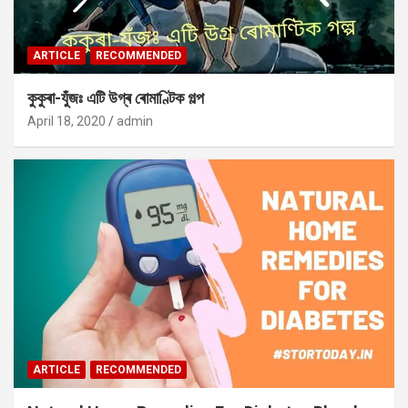
ARTICLE
RECOMMENDED
কুকুৰা-যুঁজঃ এটি উগ্ৰ ৰোমাণ্টিক গল্প
April 18, 2020
admin
ARTICLE
RECOMMENDED