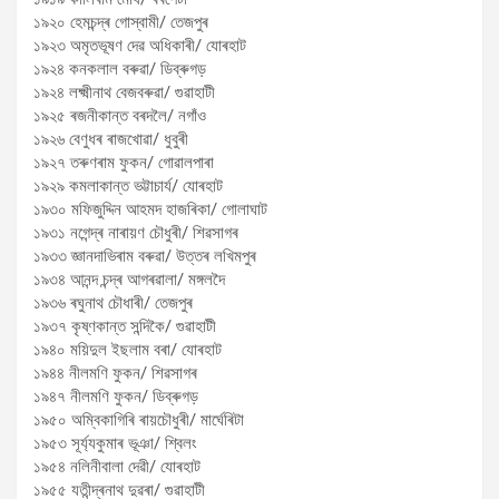
১৯২০ হেমচন্দ্ৰ গোস্বামী/ তেজপুৰ
১৯২৩ অমৃতভূষণ দেৱ অধিকাৰী/ যোৰহাট
১৯২৪ কনকলাল বৰুৱা/ ডিব্ৰুগড়
১৯২৪ লক্ষ্মীনাথ বেজবৰুৱা/ গুৱাহাটী
১৯২৫ ৰজনীকান্ত বৰদলৈ/ নগাঁও
১৯২৬ বেণুধৰ ৰাজখোৱা/ ধুবুৰী
১৯২৭ তৰুণৰাম ফুকন/ গোৱালপাৰা
১৯২৯ কমলাকান্ত ভট্টাচাৰ্য/ যোৰহাট
১৯৩০ মফিজুদ্দিন আহমদ হাজৰিকা/ গোলাঘাট
১৯৩১ নগেন্দ্ৰ নাৰায়ণ চৌধুৰী/ শিৱসাগৰ
১৯৩৩ জ্ঞানদাভিৰাম বৰুৱা/ উত্তৰ লখিমপুৰ
১৯৩৪ আনন্দ চন্দ্ৰ আগৰৱালা/ মঙ্গলদৈ
১৯৩৬ ৰঘুনাথ চৌধাৰী/ তেজপুৰ
১৯৩৭ কৃষ্ণকান্ত সন্দিকৈ/ গুৱাহাটী
১৯৪০ ময়িদুল ইছলাম বৰা/ যোৰহাট
১৯৪৪ নীলমণি ফুকন/ শিৱসাগৰ
১৯৪৭ নীলমণি ফুকন/ ডিব্ৰুগড়
১৯৫০ অম্বিকাগিৰি ৰায়চৌধুৰী/ মাৰ্ঘেৰিটা
১৯৫৩ সূৰ্য্যকুমাৰ ভূঞা/ শ্বিলং
১৯৫৪ নলিনীবালা দেৱী/ যোৰহাট
১৯৫৫ যতীন্দ্ৰনাথ দুৱৰা/ গুৱাহাটী