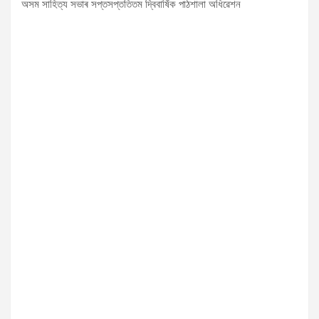
অসম সাহিত্য সভাৰ সপ্তসপ্ততিতম দ্বিবাৰ্ষিক পাঠশালা অধিৱেশন