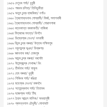
১৯৫৬ বেণুধৰ শৰ্মা/ ধুবুৰী
১৯৫৮ পদ্মধৰ চলিহা/ তিনিচুকীয়া
১৯৫৯ অতুল চন্দ্ৰ হাজৰিকা/ নগাঁও
১৯৬০ ত্ৰৈলোক্যনাথ গোস্বামী/ মিৰ্জা, পলাশবাৰী
১৯৬১ ত্ৰৈলোক্যনাথ গোস্বামী/ গোৱালপাৰা
১৯৬৩ ৰত্নকান্ত বৰকাকতী/ নাজিৰা
১৯৬৪ মিত্ৰদেৱ মহন্ত/ ডিগবৈ
১৯৬৫ ডিম্বেশ্বৰ নেওগ/ নলবাৰী
১৯৬৬ বিনন্দ চন্দ্ৰ বৰুৱা/ উত্তৰ লক্ষিমপুৰ
১৯৬৭ নকুলচন্দ্ৰ ভূঞা/ ডিব্ৰুগড়
১৯৬৮ জ্ঞাননাথ বৰা/ তেজপুৰ
১৯৬৯ আনন্দ চন্দ্ৰ বৰুৱা/ বৰপেটা
১৯৭০ উপেন্দ্ৰচন্দ্ৰ লেখাৰু/ ধিং
১৯৭১ তীৰ্থনাথ শৰ্মা/ মাকুম
১৯৭২ হেম বৰুৱা/ ধুবুৰী
১৯৭৩ গিৰিধৰ শৰ্মা/ ৰঙিয়া
১৯৭৪ মহেশ্বৰ নেওগ/ মঙ্গলদৈ
১৯৭৫ সত্যেন্দ্ৰনাথ শৰ্মা/ তিতাবৰ
১৯৭৬ যজ্ঞেশ্বৰ শৰ্মা/ টিহু
১৯৭৭ চৈয়দ আব্দুল মালিক/ অভয়াপুৰী
১৯৭৮ প্ৰসন্নলাল চৌধুৰী/ গোলাঘাট