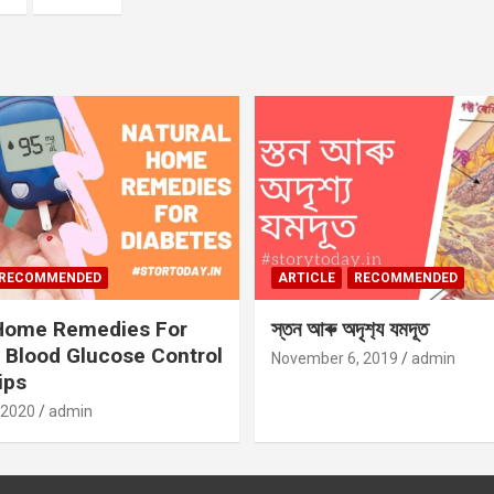
RECOMMENDED
ARTICLE
RECOMMENDED
 Home Remedies For
স্তন আৰু অদৃশ‍্য যমদূত
 Blood Glucose Control
November 6, 2019
admin
ips
 2020
admin