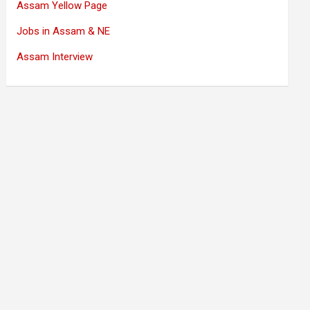
Assam Yellow Page
Jobs in Assam & NE
Assam Interview