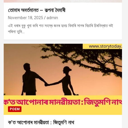
তোমাৰ অবৰ্তমানত – কল্পনা দৈমাৰী
November 18, 2025
admin
এই ধৰাৰ বুকু খুদা কৰি শত সহস্ৰ জনৰ হৃদয় বিদাৰি সাগৰ বিচাৰি চিৰনিদ্ৰাত শুই
পৰিলা তুমি…
POEM
ক’ত আপোনাৰ মানৱীয়তা : জিতুমণি নাথ