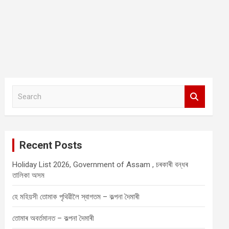
S
e
a
r
c
Recent Posts
h
Holiday List 2026, Government of Assam , চৰকাৰী বন্ধৰ
তালিকা অসম
হে মহিয়সী তোমাক পৃথিৱীলৈ স্বাগতম – কল্পনা দৈমাৰী
তোমাৰ অবৰ্তমানত – কল্পনা দৈমাৰী