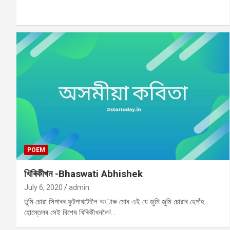
POEM
খিৰিকীখন -Bhaswati Abhishek
July 6, 2020
admin
তুমি চোৱা সিপাৰৰ ফুটপাথটোলৈ অাৰু মোৰ এই যে জুমি জুমি চোৱাৰ হেপাঁহ
হোস্তেলৰ সেই বিশেষ খিৰিকীখনলৈ!…