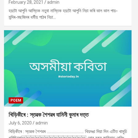
February 28, 2021
admin
হয়টো আপুনি আস্তিক নতুবা নাস্তিক হয়টো আপুনি নিচা কৰি ভাল ভাল পায়-
মন্দিৰ-মছজিদৰ ধৰ্মীয় পাঠৰ নিচা…
POEM
খিড়িকীৰে : স্তৱক শৈশৱৰ যামিনী কুমাৰ দত্ত
July 6, 2020
admin
খিড়িকীৰে : স্তৱক শৈশৱৰ …………………………………. থিয়দঙা দিয়া দিন এটিত খামুচি