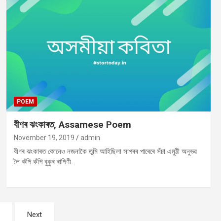
POEM
বীণৰ ঝংকাৰত, Assamese Poem
November 19, 2019
admin
বীণৰ ঝংকাৰত কোনেও নজনাকৈ তুমি আহিছিলা সাগৰৰ পাৰেৰে সঁচা এমুঠী অনুভৱ
লৈ কঁপি কঁপি বুকুৰ ৰাগিণী…
Next