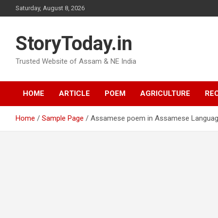
Skip
Saturday, August 8, 2026
to
content
StoryToday.in
Trusted Website of Assam & NE India
HOME
ARTICLE
POEM
AGRICULTURE
REC
Home
Sample Page
Assamese poem in Assamese Langua