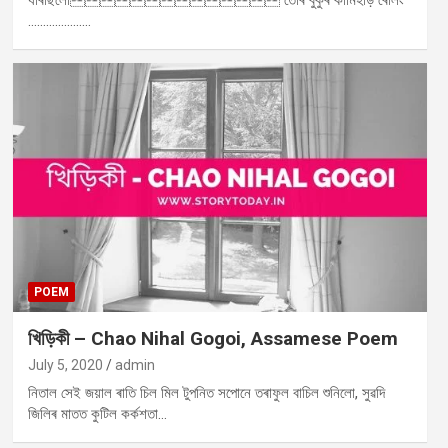
ধৰিছিলো তোৰ বুকুৰ কামিহাড় ৰেলিং
…………………
POEM
খিড়িকী – Chao Nihal Gogoi, Assamese Poem
July 5, 2020
admin
নিতাল সেই জয়াল ৰাতি চিল মিল টুপনিত সপোনে তৰাফুল বাচিল শুনিলো, সুৱদি
জিলিৰ মাতত কুটিল কৰ্কশতা…