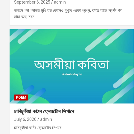
September 6, 2025
admin
জগতৰ পৰা পৰাজয় মুখি যত কোনেও নুখুধে একো প্রশ্ন, তাতে আছে স্বৰ্গৰ পৰা
নামি অহা মৰম…
POEM
চাৰিচুকীয়া কাঠৰ ফ্ৰেমটোৰ সিপাৰে
July 6, 2020
admin
চাৰিচুকীয়া কাঠৰ ফ্ৰেমটোৰ সিপাৰে …