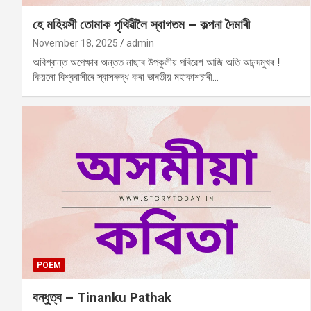
হে মহিয়সী তোমাক পৃথিৱীলৈ স্বাগতম – কল্পনা দৈমাৰী
November 18, 2025
admin
অবিশ্ৰান্ত অপেক্ষাৰ অন্তত নাছাৰ উপকুলীয় পৰিৱেশ আজি অতি আনন্দমুখৰ !
কিয়নো বিশ্ববাসীৰে স্বাসৰুদ্ধ কৰা ভাৰতীয় মহাকাশচাৰী…
POEM
বন্ধুত্ব – Tinanku Pathak