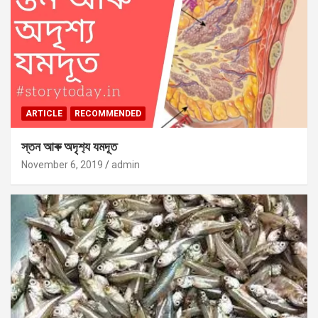
ARTICLE
RECOMMENDED
স্তন আৰু অদৃশ‍্য যমদূত
November 6, 2019
admin