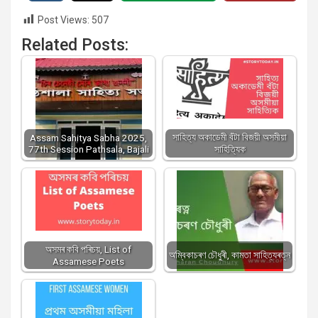
Post Views:
507
Related Posts:
সাহিত্য অকাডেমী বঁটা বিজয়ী অসমীয়া
Assam Sahitya Sabha 2025,
77th Session Pathsala, Bajali
সাহিত্যিক
অসমৰ কবি পৰিচয়, List of
অম্বিকাচৰণ চৌধুৰী, কামতা সাহিত্যৰত্ন
Assamese Poets