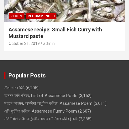
RECIPE
RECOMMENDED
Assamese recipe: Small Fish Curry with
Mustard paste
October 31, 2019
admin
Popular Posts
নীলা খামৰ চিঠি
(6,205)
অসমৰ কবি পৰিচয়, List of Assamese Poets
(3,152)
সময়ৰ আগমন, অসমীয়া আধুনিক কবিতা, Assamese Poem
(3,011)
এটি খুহুটীয়া কবিতা, Assamese Funny Poem
(2,607)
নলিনীবালা দেৱী, অতিন্দ্ৰীয় ৰহস্যবাদী (আধ্যাত্মিক) কবি
(2,385)