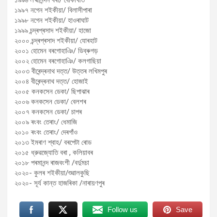
১৯৯৬ লক্ষ্মীনন্দন বৰা/ বোকাখাত
১৯৯৭ নগেন শইকীয়া/ বিলাসীপাৰা
১৯৯৮ নগেন শইকীয়া/ হাওৰাঘাট
১৯৯৯ চন্দ্ৰপ্ৰসাদ শ‍ইকীয়া/ হাজো
২০০০ চন্দ্ৰপ্ৰসাদ শ‍ইকীয়া/ যোৰহাট
২০০১ হোমেন বৰগোহাঞি/ ডিব্ৰুগড়
২০০২ হোমেন বৰগোহাঞি/ কলগাছিয়া
২০০৩ বীৰেন্দ্ৰনাথ দত্ত/ উত্তৰ লখিমপুৰ
২০০৪ বীৰেন্দ্ৰনাথ দত্ত/ হোজাই
২০০৫ কনকসেন ডেকা/ ছিপাঝাৰ
২০০৬ কনকসেন ডেকা/ বেলশৰ
২০০৭ কনকসেন ডেকা/ চাপৰ
২০০৯ ৰংবং তেৰাং/ ধেমাজি
২০১০ ৰংবং তেৰাং/ দেৰগাঁও
২০১৩ ইমৰাণ শ্বাহ/ বৰপেটা ৰোড
২০১৫ ধ্রুৱজ্যোতি বৰা , কলিয়াবৰ
২০১৮ পৰমানন্দ ৰাজবংশী /বর্দুমচা
২০২০- কুলৰ শইকীয়া/শুৱালকুছি
২০২০- সূৰ্য কান্ত হাজৰিকা /নাৰায়ণপুৰ
Follow us
Save