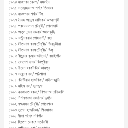
১৯৭৪ মহেশ্বৰ নেওগ/ মঙ্গলদৈ
১৯৭৫ সত্যেন্দ্ৰনাথ শৰ্মা/ তিতাবৰ
১৯৭৬ যজ্ঞেশ্বৰ শৰ্মা/ টিহু
১৯৭৭ চৈয়দ আব্দুল মালিক/ অভয়াপুৰী
১৯৭৮ প্ৰসন্নলাল চৌধুৰী/ গোলাঘাট
১৯৭৯ অতুল চন্দ্ৰ বৰুৱা/ শুৱালকুছি
১৯৮০ যতীন্দ্ৰনাথ গোস্বামী/ ৰহা
১৯৮১ সীতানাথ ব্ৰহ্মচৌধুৰী/ তিনচুকীয়া
১৯৮২ সীতানাথ ব্ৰহ্মচৌধুৰী/ ডিফু
১৯৮৩ বীৰেন্দ্ৰ কুমাৰ ভট্টাচাৰ্য/ বঙাইগাঁও
১৯৮৫ যোগেশ দাস/ বিহপুৰীয়া
১৯৮৬ বীৰেণ বৰকটকী/ কামপুৰ
১৯৮৭ মহেন্দ্ৰ বৰা/ পাঠশালা
১৯৮৮ কীৰ্তিনাথ হাজৰিকা/ হাইলাকান্দি
১৯৮৯ মহিম বৰা/ ডুমডুমা
১৯৯০ নৱকান্ত বৰুৱা/ বিশ্বনাথ চাৰিআলি
১৯৯১ নিৰ্মলপ্ৰভা বৰদলৈ/ দুধনৈ
১৯৯২ লক্ষ্যধৰ চৌধুৰী/ গোৰেশ্বৰ
১৯৯৩ ভূপেন হাজৰিকা/ শিৱসাগৰ
১৯৯৪ লীলা গগৈ/ মৰিগাঁও
১৯৯৫ হিতেশ ডেকা/ সৰ্থেবাৰী