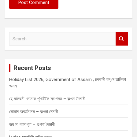
S
e
a
r
c
Recent Posts
h
Holiday List 2026, Government of Assam , চৰকাৰী বন্ধৰ তালিকা
অসম
হে মহিয়সী তোমাক পৃথিৱীলৈ স্বাগতম – কল্পনা দৈমাৰী
তোমাৰ অবৰ্তমানত – কল্পনা দৈমাৰী
জয় মা কামাখ্যা – কল্পনা দৈমাৰী