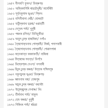
১৯৪৭ নীলমণি ফুকন/ ডিব্ৰুগড়
১৯৫০ অম্বিকাগিৰি ৰায়চৌধুৰী/ মাৰ্ঘেৰিটা
১৯৫৩ সূৰ্য্যকুমাৰ ভূঞা/ শ্বিলং
১৯৫৪ নলিনীবালা দেৱী/ যোৰহাট
১৯৫৫ যতীন্দ্ৰনাথ দুৱৰা/ গুৱাহাটী
১৯৫৬ বেণুধৰ শৰ্মা/ ধুবুৰী
১৯৫৮ পদ্মধৰ চলিহা/ তিনিচুকীয়া
১৯৫৯ অতুল চন্দ্ৰ হাজৰিকা/ নগাঁও
১৯৬০ ত্ৰৈলোক্যনাথ গোস্বামী/ মিৰ্জা, পলাশবাৰী
১৯৬১ ত্ৰৈলোক্যনাথ গোস্বামী/ গোৱালপাৰা
১৯৬৩ ৰত্নকান্ত বৰকাকতী/ নাজিৰা
১৯৬৪ মিত্ৰদেৱ মহন্ত/ ডিগবৈ
১৯৬৫ ডিম্বেশ্বৰ নেওগ/ নলবাৰী
১৯৬৬ বিনন্দ চন্দ্ৰ বৰুৱা/ উত্তৰ লক্ষিমপুৰ
১৯৬৭ নকুলচন্দ্ৰ ভূঞা/ ডিব্ৰুগড়
১৯৬৮ জ্ঞাননাথ বৰা/ তেজপুৰ
১৯৬৯ আনন্দ চন্দ্ৰ বৰুৱা/ বৰপেটা
১৯৭০ উপেন্দ্ৰচন্দ্ৰ লেখাৰু/ ধিং
১৯৭১ তীৰ্থনাথ শৰ্মা/ মাকুম
১৯৭২ হেম বৰুৱা/ ধুবুৰী
১৯৭৩ গিৰিধৰ শৰ্মা/ ৰঙিয়া