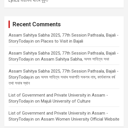
Lyrics মায়াবিনী ৰাতিৰ বুকুত
Recent Comments
Assam Sahitya Sabha 2025, 77th Session Pathsala, Bajali -
StoryToday.in
on
Places to Visit in Bajali
Assam Sahitya Sabha 2025, 77th Session Pathsala, Bajali -
StoryToday.in
on
Assam Sahitya Sabha, অসম সাহিত্য সভা
Assam Sahitya Sabha 2025, 77th Session Pathsala, Bajali -
StoryToday.in
on
অসম সাহিত্য সভাৰ সভাপতি সকলৰ নাম, কাৰ্যকালৰ বৰ্ষ
তথা সভাৰ স্থান
List of Government and Private University in Assam -
StoryToday.in
on
Majuli University of Culture
List of Government and Private University in Assam -
StoryToday.in
on
Assam Women University Official Website