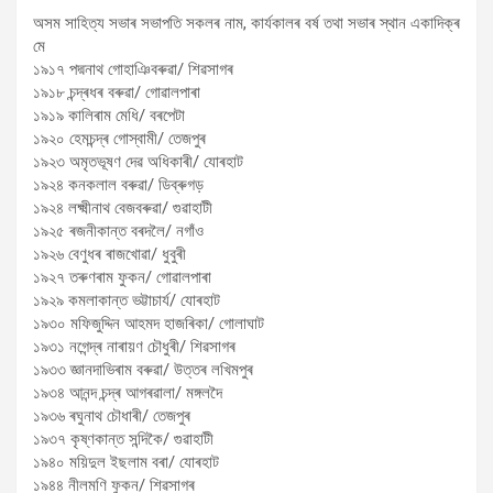
অসম সাহিত্য সভাৰ সভাপতি সকলৰ নাম, কাৰ্যকালৰ বৰ্ষ তথা সভাৰ স্থান একাদিক্ৰ
মে
১৯১৭ পদ্মনাথ গোহাঞিবৰুৱা/ শিৱসাগৰ
১৯১৮ চন্দ্ৰধৰ বৰুৱা/ গোৱালপাৰা
১৯১৯ কালিৰাম মেধি/ বৰপেটা
১৯২০ হেমচন্দ্ৰ গোস্বামী/ তেজপুৰ
১৯২৩ অমৃতভূষণ দেৱ অধিকাৰী/ যোৰহাট
১৯২৪ কনকলাল বৰুৱা/ ডিব্ৰুগড়
১৯২৪ লক্ষ্মীনাথ বেজবৰুৱা/ গুৱাহাটী
১৯২৫ ৰজনীকান্ত বৰদলৈ/ নগাঁও
১৯২৬ বেণুধৰ ৰাজখোৱা/ ধুবুৰী
১৯২৭ তৰুণৰাম ফুকন/ গোৱালপাৰা
১৯২৯ কমলাকান্ত ভট্টাচাৰ্য/ যোৰহাট
১৯৩০ মফিজুদ্দিন আহমদ হাজৰিকা/ গোলাঘাট
১৯৩১ নগেন্দ্ৰ নাৰায়ণ চৌধুৰী/ শিৱসাগৰ
১৯৩৩ জ্ঞানদাভিৰাম বৰুৱা/ উত্তৰ লখিমপুৰ
১৯৩৪ আনন্দ চন্দ্ৰ আগৰৱালা/ মঙ্গলদৈ
১৯৩৬ ৰঘুনাথ চৌধাৰী/ তেজপুৰ
১৯৩৭ কৃষ্ণকান্ত সন্দিকৈ/ গুৱাহাটী
১৯৪০ ময়িদুল ইছলাম বৰা/ যোৰহাট
১৯৪৪ নীলমণি ফুকন/ শিৱসাগৰ