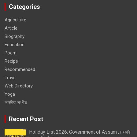
Categories
Agriculture
Article
Biography
Education
Poem
Recipe
Recommended
Travel
Web Directory
Yoga
অসমীয়া সংগীত
Recent Post
Holiday List 2026, Government of Assam , চৰকাৰী