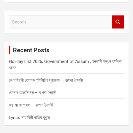
S
e
a
r
c
Recent Posts
h
Holiday List 2026, Government of Assam , চৰকাৰী বন্ধৰ তালিকা
অসম
হে মহিয়সী তোমাক পৃথিৱীলৈ স্বাগতম – কল্পনা দৈমাৰী
তোমাৰ অবৰ্তমানত – কল্পনা দৈমাৰী
জয় মা কামাখ্যা – কল্পনা দৈমাৰী
Lyrics মায়াবিনী ৰাতিৰ বুকুত