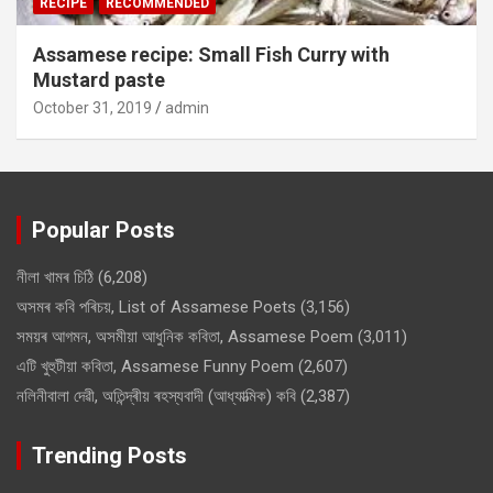
RECIPE
RECOMMENDED
Assamese recipe: Small Fish Curry with
Mustard paste
October 31, 2019
admin
Popular Posts
নীলা খামৰ চিঠি
(6,208)
অসমৰ কবি পৰিচয়, List of Assamese Poets
(3,156)
সময়ৰ আগমন, অসমীয়া আধুনিক কবিতা, Assamese Poem
(3,011)
এটি খুহুটীয়া কবিতা, Assamese Funny Poem
(2,607)
নলিনীবালা দেৱী, অতিন্দ্ৰীয় ৰহস্যবাদী (আধ্যাত্মিক) কবি
(2,387)
Trending Posts