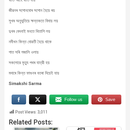
ৰাতি আহে ৰাতি যায়
জীৱনৰ সপোনবোৰ সপোন হৈয়ে ৰয়
সুখৰ অনুভুতিয়ে ক্ষন্তকতে বিদায় লয়
দুখৰ বেদনাই মনতে থিতাপি লয়
নদীখন কিন্ত বোৱতী হৈয়ে থাকে
পাত সৰি গজালি ওলায়
সকলোৱে মৃত্যু পথৰ যাত্রী হয়
মদাৰে কিন্ত ফাগুনৰ বতৰা দিয়েই যায়
Simakshi Sarma
Follow us
Save
Post Views:
3,011
Related Posts: