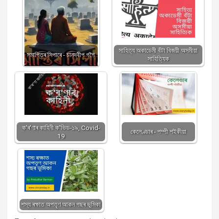
সাহিত্য অকাডেমী বঁটা বিজয়ী অসমীয়া
সমাপ্তিৰ সিপাৰে - চানদ্বীপ গগৈ
সাহিত্যিক
ক'ৰ'ণাৰ কাহিনী ক'ভিড-১৯, Covid-
কেলেণ্ডাৰ - পম্পী শইকীয়া
19
শস্য ৰক্ষাত অপতৃণ আকন গছৰ ভূমিকা