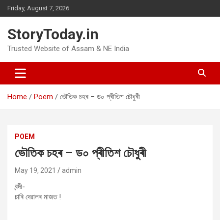
Skip
Friday, August 7, 2026
to
content
StoryToday.in
Trusted Website of Assam & NE India
Home
Poem
ভৌতিক চহৰ – ড০ প্ৰীতিশ চৌধুৰী
POEM
ভৌতিক চহৰ – ড০ প্ৰীতিশ চৌধুৰী
May 19, 2021
admin
বন্দী-
চাৰি দেৱালৰ মাজত !