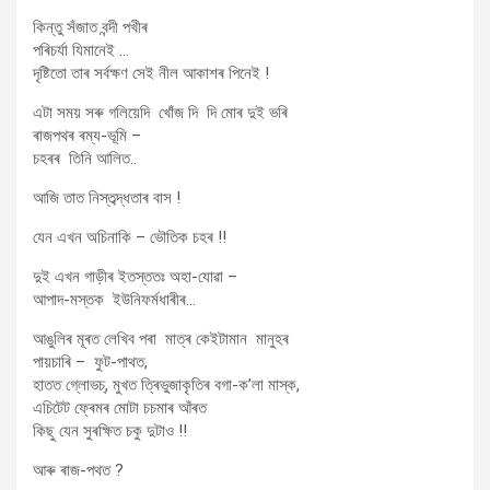
কিন্তু সঁজাত বন্দী পখীৰ
পৰিচৰ্যা যিমানেই …
দৃষ্টিতো তাৰ সৰ্বক্ষণ সেই নীল আকাশৰ পিনেই !
এটা সময় সৰু গলিয়েদি খোঁজ দি দি মোৰ দুই ভৰি
ৰাজপথৰ ৰম্য-ভূমি –
চহৰৰ তিনি আলিত..
আজি তাত নিস্তব্দ্ধতাৰ বাস !
যেন এখন অচিনাকি – ভৌতিক চহৰ !!
দুই এখন গাড়ীৰ ইতস্ততঃ অহা-যোৱা –
আপাদ-মস্তক ইউনিফৰ্মধাৰীৰ…
আঙুলিৰ মূৰত লেখিব পৰা মাত্ৰ কেইটামান মানুহৰ
পায়চাৰি – ফুট-পাথত,
হাতত গ্লোভচ্, মুখত ত্ৰিভুজাকৃতিৰ বগা-ক’লা মাস্ক,
এচিটেট ফ্ৰেমৰ মোটা চচমাৰ আঁৰত
কিছু যেন সুৰক্ষিত চকু দুটাও !!
আৰু ৰাজ-পথত ?