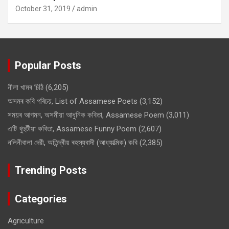
October 31, 2019
admin
Popular Posts
নীলা খামৰ চিঠি
(6,205)
অসমৰ কবি পৰিচয়, List of Assamese Poets
(3,152)
সময়ৰ আগমন, অসমীয়া আধুনিক কবিতা, Assamese Poem
(3,011)
এটি খুহুটীয়া কবিতা, Assamese Funny Poem
(2,607)
নলিনীবালা দেৱী, অতিন্দ্ৰীয় ৰহস্যবাদী (আধ্যাত্মিক) কবি
(2,385)
Trending Posts
Categories
Agriculture