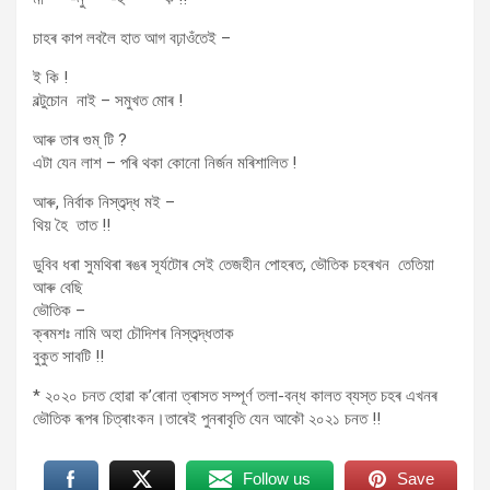
চাহৰ কাপ লবলৈ হাত আগ বঢ়াওঁতেই –
ই কি !
বল্টুচোন নাই – সমুখত মোৰ !
আৰু তাৰ গুম্ টি ?
এটা যেন লাশ – পৰি থকা কোনো নিৰ্জন মৰিশালিত !
আৰু, নিৰ্বাক নিস্তব্দ্ধ মই –
থিয় হৈ তাত !!
ডুবিব ধৰা সুমথিৰা ৰঙৰ সূৰ্যটোৰ সেই তেজহীন পোহৰত, ভৌতিক চহৰখন তেতিয়া
আৰু বেছি
ভৌতিক –
ক্ৰমশঃ নামি অহা চৌদিশৰ নিস্তব্দ্ধতাক
বুকুত সাবটি !!
* ২০২০ চনত হোৱা ক’ৰোনা ত্ৰাসত সম্পূৰ্ণ তলা-বন্ধ কালত ব্যস্ত চহৰ এখনৰ
ভৌতিক ৰূপৰ চিত্ৰাংকন।তাৰেই পুনৰাবৃতি যেন আকৌ ২০২১ চনত !!
Follow us
Save