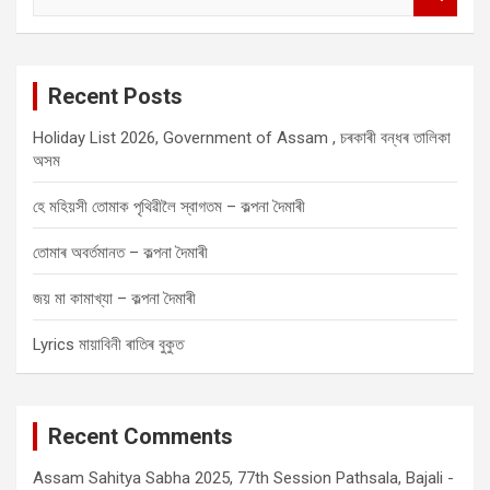
e
a
r
c
Recent Posts
h
Holiday List 2026, Government of Assam , চৰকাৰী বন্ধৰ তালিকা
অসম
হে মহিয়সী তোমাক পৃথিৱীলৈ স্বাগতম – কল্পনা দৈমাৰী
তোমাৰ অবৰ্তমানত – কল্পনা দৈমাৰী
জয় মা কামাখ্যা – কল্পনা দৈমাৰী
Lyrics মায়াবিনী ৰাতিৰ বুকুত
Recent Comments
Assam Sahitya Sabha 2025, 77th Session Pathsala, Bajali -