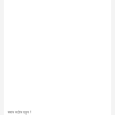
ৰজাৰ কঠোৰ হুকুম !