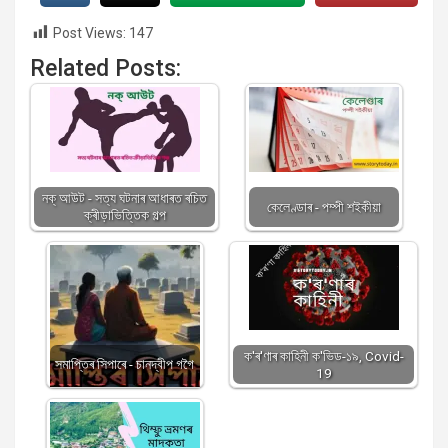
Post Views:
147
Related Posts:
নক্ আউট - সত্য ঘটনাৰ আধাৰত ৰচিত
কেলেণ্ডাৰ - পম্পী শইকীয়া
ক্ৰীড়াভিত্তিক গল্প
ক'ৰ'ণাৰ কাহিনী ক'ভিড-১৯, Covid-
সমাপ্তিৰ সিপাৰে - চানদ্বীপ গগৈ
19