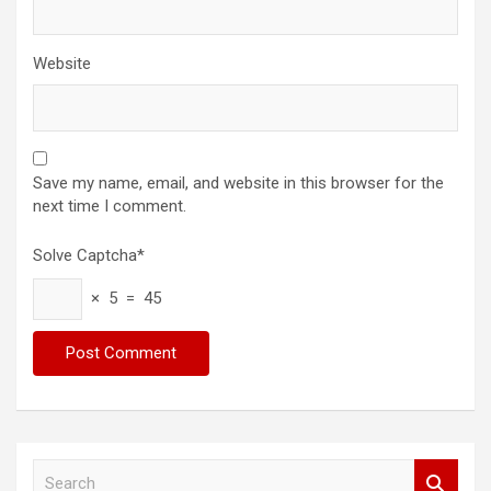
Website
Save my name, email, and website in this browser for the
next time I comment.
Solve Captcha*
× 5 = 45
S