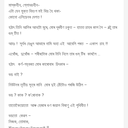
মাস্কহীন, গ্লোভচহীন-
এটা যেন মুক্ত বিহংগ মই থিয় হৈ থকা-
কোনো এলিয়েনৰ দেশত !
হঠাৎ তিনি আলিৰ আনটো মূৰে, মোৰ দূৰবীণ চকুত – হাতত চাহৰ কাপ লৈ – বল্টু তাৰ
গুম্ টিত !
আহঃ ! সূৰ্যৰ হেঙুল আভাৰে নামি অহা এই আবেলি পৰত – একাপ চাহ !!
এখোঁজ, দুখোঁজ – শৰীৰটোক মোৰ টানি নিলে তাৰ গুম্ টিৰ কাষলৈ …
হঠাৎ কৰ্ণ-গহ্বৰত মোৰ কাৰোবাৰ চিৎকাৰ –
ভয় নাই ?
নিউটনৰ তৃতীয় সূত্ৰ মানি মোৰ দুই ঠোঁটোও গৰজি উঠিল –
ভয় ? কাক ? ক’ৰোনাক ?
তাতোকৈয়োতো আৰু হেজাৰ গুণ জয়াল বিষাণু এই পৃথিবীত !
ভয়তো কেৱল –
নিজক, তোমাক,
মা——-নু——-হ———ক !!