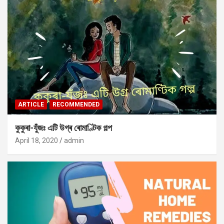
ARTICLE
RECOMMENDED
কুকুৰা-যুঁজঃ এটি উগ্ৰ ৰোমাণ্টিক গল্প
April 18, 2020
admin