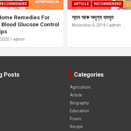
RECOMMENDED
ARTICLE
RECOMMENDED
 Home Remedies For
স্তন আৰু অদৃশ‍্য যমদূত
 Blood Glucose Control
November 6, 2019
admin
ips
 2020
admin
g Posts
Categories
Agriculture
Article
Biography
Education
Poem
Recipe