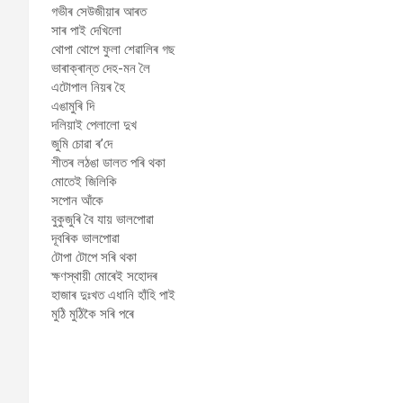
গভীৰ সেউজীয়াৰ আৰত
সাৰ পাই দেখিলো
থোপা থোপে ফুলা শেৱালিৰ গছ
ভাৰাক্ৰান্ত দেহ-মন লৈ
এটোপাল নিয়ৰ হৈ
এঙামুৰি দি
দলিয়াই পেলালো দুখ
জুমি চোৱা ৰ’দে
শীতৰ লঠঙা ডালত পৰি থকা
মোতেই জিলিকি
সপোন আঁকে
বুকুজুৰি বৈ যায় ভালপোৱা
দূবৰিক ভালপোৱা
টোপা টোপে সৰি থকা
ক্ষণস্থায়ী মোৰেই সহোদৰ
হাজাৰ দুঃখত এধানি হাঁহি পাই
মুঠি মুঠিকৈ সৰি পৰে