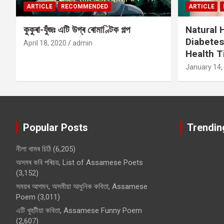
ARTICLE
RECOMMENDED
ARTICLE
কুকুৰা-যুঁজঃ এটি উগ্ৰ ৰোমাণ্টিক গল্প
Natural
Diabetes
April 18, 2020
admin
Health T
January 14,
Popular Posts
Trendin
নীলা খামৰ চিঠি
(6,205)
অসমৰ কবি পৰিচয়, List of Assamese Poets
(3,152)
সময়ৰ আগমন, অসমীয়া আধুনিক কবিতা, Assamese
Poem
(3,011)
এটি খুহুটীয়া কবিতা, Assamese Funny Poem
(2,607)