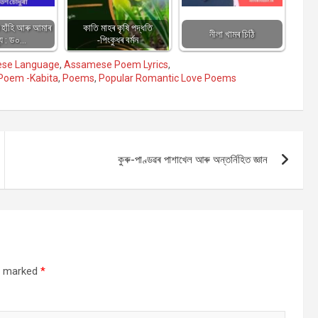
িৰে হাঁহি আৰু আমাৰ
কাতি মাহৰ কৃষি পদ্ধতি
নীলা খামৰ চিঠি
থ্য : ড০…
-পিংকুধৰ বর্মন
ese Language
,
Assamese Poem Lyrics
,
Poem -Kabita
,
Poems
,
Popular Romantic Love Poems
কুৰু-পাণ্ডৱৰ পাশাখেল আৰু অন্তৰ্নিহিত জ্ঞান
re marked
*