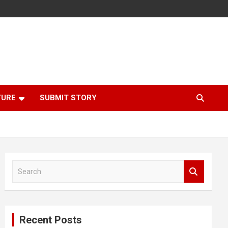
TURE
SUBMIT STORY
S
e
a
r
c
Recent Posts
h