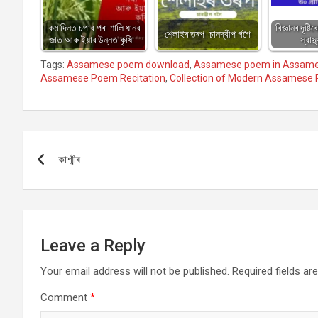
কম দিনত চপাব পৰা শালি ধানৰ
বিজ্ঞানৰ দৃষ্ট
শেলাইৰ তৰপ -চানদ্বীপ গগৈ
জাত আৰু ইয়াৰ উন্নত কৃষি…
স্বাস্
Tags:
Assamese poem download
,
Assamese poem in Assam
Assamese Poem Recitation
,
Collection of Modern Assamese 
Post
কাশ্মীৰ
navigation
Leave a Reply
Your email address will not be published.
Required fields a
Comment
*