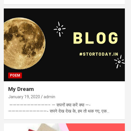
POEM
My Dream
January 19, 2020
admin
———————————– — सपनों क्या करें क्या —-
———————————- सपने देख देख के, हम तो थक गए, एक…