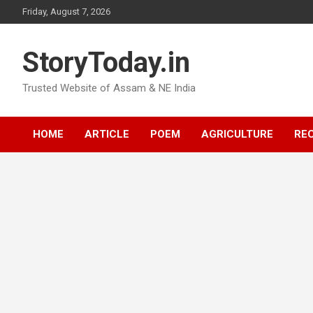
Skip
Friday, August 7, 2026
to
content
StoryToday.in
Trusted Website of Assam & NE India
HOME
ARTICLE
POEM
AGRICULTURE
REC