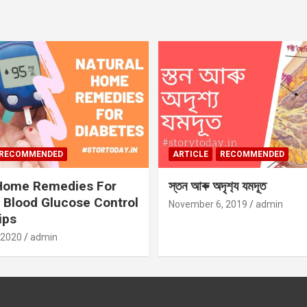
RECOMMENDED
ARTICLE
RECOMMENDED
 Home Remedies For
স্তন আৰু অদৃশ‍্য যমদূত
 Blood Glucose Control
November 6, 2019
admin
ips
 2020
admin