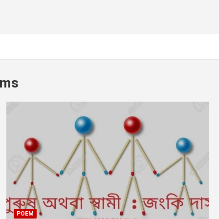
ems
POEM