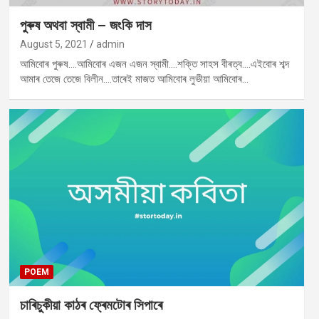
পুৰুষ অথবা স্বামী – জংকি দাস
August 5, 2021
admin
আমিবোৰ পুৰুষ….আমিবোৰ এজন এজন স্বামী….শক্তি সাহস বীৰত্ব….এইবোৰ শব্দ
আমাৰ তেজে তেজে বিলীন….তাৰেই মাজত আমিবোৰ লুভীয়া আমিবোৰ…
POEM
চাৰিচুকীয়া কাঠৰ ফ্ৰেমটোৰ সিপাৰে