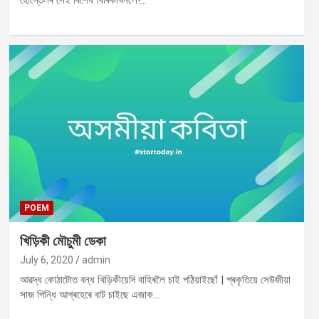
হোস্তেলৰ সেই বিশেষ খিৰিকীখনলৈ!…
POEM
খিড়িকী মৌচুমী ডেকা
July 6, 2020
admin
আৱদ্ধ কোঠাটোত বন্ধ খিড়িকীয়েদি বাহিৰলৈ চাই পঠিয়াইছোঁ | প্ৰকৃতিয়ে সেউজীয়া
সাজ পিন্ধি আগ্ৰহেৰে বাট চাইছে এজাক…