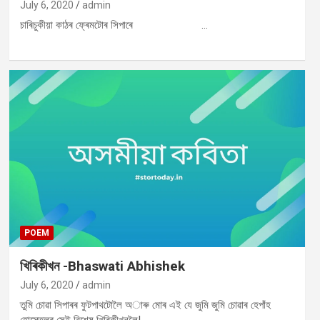
July 6, 2020
admin
চাৰিচুকীয়া কাঠৰ ফ্ৰেমটোৰ সিপাৰে …
POEM
খিৰিকীখন -Bhaswati Abhishek
July 6, 2020
admin
তুমি চোৱা সিপাৰৰ ফুটপাথটোলৈ অাৰু মোৰ এই যে জুমি জুমি চোৱাৰ হেপাঁহ