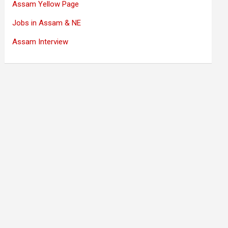
Assam Yellow Page
Jobs in Assam & NE
Assam Interview