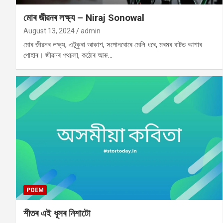
মোৰ জীৱনৰ লক্ষ্য – Niraj Sonowal
August 13, 2024
admin
মোৰ জীৱনৰ লক্ষ্য, এটুকুৰা আকাশ, সপোনবোৰে মেলি ধৰে, মৰমৰ বাটত আশাৰ
পোহাৰ। জীৱনৰ পথচলা, কঠোৰ আৰু…
POEM
শীতৰ এই ধূসৰ নিশাটো