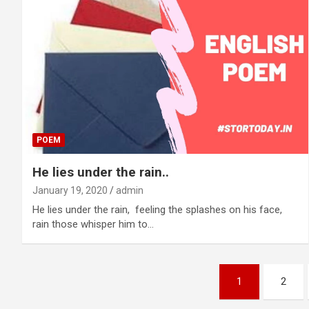
POEM
He lies under the rain..
January 19, 2020
admin
He lies under the rain, feeling the splashes on his face,
rain those whisper him to…
Posts
1
2
pagination