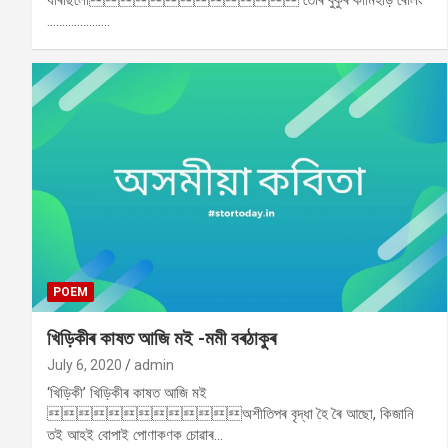
ধৰিছিলো তোৰ বুকুৰ কামিহাড় ৰেলিং
…………………
POEM
খিড়িকীৰ কাষত আজি মই -মমী বৰঠাকুৰ
July 6, 2020
admin
‘খিড়িকী’ খিড়িকীৰ কাষত আজি মই
অশীতিপৰ বৃদ্ধা হৈ ৰৈ আছো, কিজানি
তই আহই বোপাই পোণাকণক চোৱাৰ…