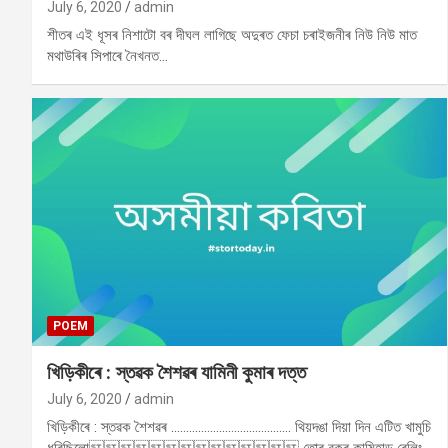
July 6, 2020
admin
শীতৰ এই ধূসৰ নিশাটো বৰ দীঘল লাগিছে অদুৰত ফেচা চৰাইজনীৰ নিউ নিউ মাত
মথাউৰিৰ সিপাৰে নৈখনত…
POEM
খিড়িকীৰে : স্তৱক শৈশৱৰ যামিনী কুমাৰ দত্ত
July 6, 2020
admin
খিড়িকীৰে : স্তৱক শৈশৱৰ …………………………………. থিয়দঙা দিয়া দিন এটিত খামুচি