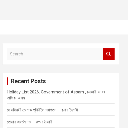
S
e
a
r
c
Recent Posts
h
Holiday List 2026, Government of Assam , চৰকাৰী বন্ধৰ
তালিকা অসম
হে মহিয়সী তোমাক পৃথিৱীলৈ স্বাগতম – কল্পনা দৈমাৰী
তোমাৰ অবৰ্তমানত – কল্পনা দৈমাৰী