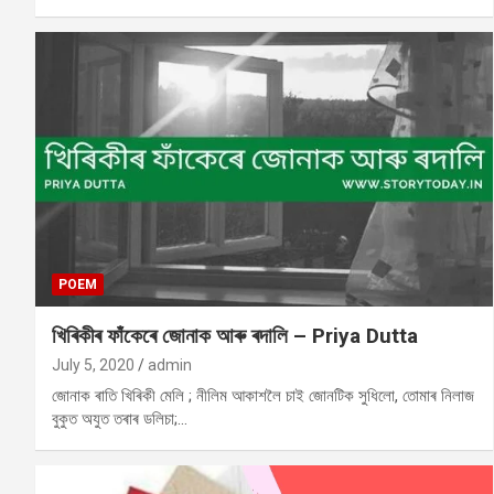
POEM
খিৰিকীৰ ফাঁকেৰে জোনাক আৰু ৰদালি – Priya Dutta
July 5, 2020
admin
জোনাক ৰাতি খিৰিকী মেলি ; নীলিম আকাশলৈ চাই জোনটিক সুধিলো, তোমাৰ নিলাজ
বুকুত অযুত তৰাৰ ডলিচা;…