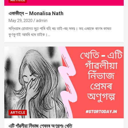
ARTICLE
একাকীত্ব – Monalisa Nath
May 29, 2020
admin
সন্ধিয়াৰ চোতালত মুঢ়া পাৰি বহি ৰয় তাই-বহু সময়। মহ এজাকে কাণৰ কাষত
কুণকুণাই আবৰি ধৰে তাইক।…
ARTICLE
এটি গাঁৱলীয়া নিঁভাজ প্ৰেমৰ অণুগল্পঃ খেতি