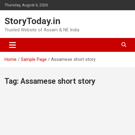
Skip
Thursday, August 6, 2026
to
content
StoryToday.in
Trusted Website of Assam & NE India
Home
Sample Page
Assamese short story
Tag:
Assamese short story