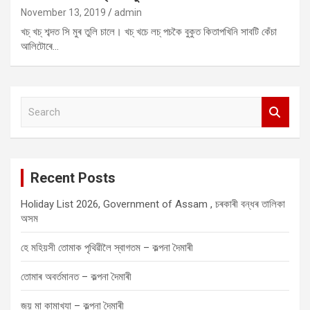
November 13, 2019
admin
খচ্ খচ্ শব্দত সি মুৰ তুলি চালে। খচ্ খচে লচ্ পচকৈ বুকুত কিতাপখিনি সাবটি কেঁচা
আলিটোৰে…
S
e
a
r
c
Recent Posts
h
Holiday List 2026, Government of Assam , চৰকাৰী বন্ধৰ তালিকা
অসম
হে মহিয়সী তোমাক পৃথিৱীলৈ স্বাগতম – কল্পনা দৈমাৰী
তোমাৰ অবৰ্তমানত – কল্পনা দৈমাৰী
জয় মা কামাখ্যা – কল্পনা দৈমাৰী