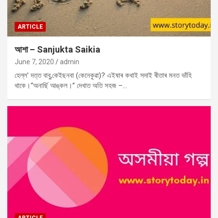
ARTICLE
আশা – Sanjukta Saikia
June 7, 2020
admin
হেল্ল’ দত্ত বাবু,কেইছনবা (কেনেকুৱা)? এইষাৰ কথাই সদাই ৰীতাৰ মনত ভাঁহি
থাকে।“অনাৰ্ছি আঙ্কল।” দেখাত অতি সহজ –…