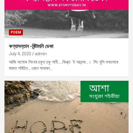
POEM
কণ্যাসন্তান -ৰিন্টামনি ডেকা
July 4, 2020
admin
আজি অশোক সিংহৰ চকুত চকু পানী…..কিন্ত্ত ই আনন্দৰ…। সিং বুলি সকলোৰে
মাজত পৰিচিত , এজন সাধাৰন…