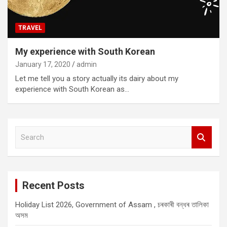
TRAVEL
My experience with South Korean
January 17, 2020
admin
Let me tell you a story actually its dairy about my
experience with South Korean as…
S
e
a
r
c
Recent Posts
h
Holiday List 2026, Government of Assam , চৰকাৰী বন্ধৰ তালিকা
অসম