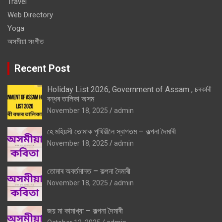
Travel
Web Directory
Yoga
অসমীয়া সংগীত
Recent Post
Holiday List 2026, Government of Assam , চৰকাৰী
বন্ধৰ তালিকা অসম
November 18, 2025
admin
হে মহিয়সী তোমাক পৃথিৱীলৈ স্বাগতম – কল্পনা দৈমাৰী
November 18, 2025
admin
তোমাৰ অবৰ্তমানত – কল্পনা দৈমাৰী
November 18, 2025
admin
জয় মা কামাখ্যা – কল্পনা দৈমাৰী