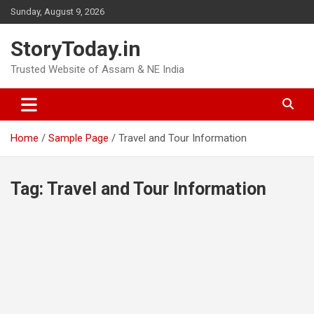
Skip
Sunday, August 9, 2026
to
content
StoryToday.in
Trusted Website of Assam & NE India
Home
Sample Page
Travel and Tour Information
Tag:
Travel and Tour Information