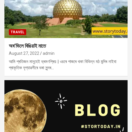
TRAVEL
অৰ’ভিলে ৰিঙিয়াই মাতে
August 27, 2022
admin
আমি প্ৰতিজন মানুহেই ভ্ৰমণপ্ৰিয় | ওচৰে পাজৰে থকা বিভিন্ন মঠ মন্দিৰ নাইবা
প্ৰাকৃতিক দৃশ্যাৱলীৰে ভৰা সুন্দৰ…