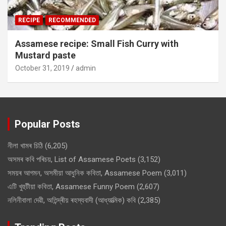
RECIPE
RECOMMENDED
Assamese recipe: Small Fish Curry with
Mustard paste
October 31, 2019
admin
Popular Posts
নীলা খামৰ চিঠি
(6,205)
অসমৰ কবি পৰিচয়, List of Assamese Poets
(3,152)
সময়ৰ আগমন, অসমীয়া আধুনিক কবিতা, Assamese Poem
(3,011)
এটি খুহুটীয়া কবিতা, Assamese Funny Poem
(2,607)
নলিনীবালা দেৱী, অতিন্দ্ৰীয় ৰহস্যবাদী (আধ্যাত্মিক) কবি
(2,385)