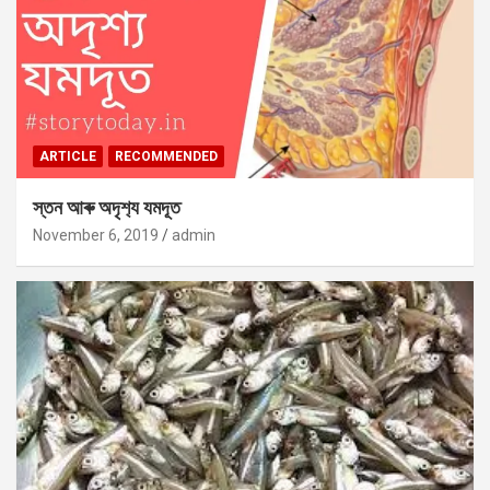
ARTICLE
RECOMMENDED
স্তন আৰু অদৃশ‍্য যমদূত
November 6, 2019
admin