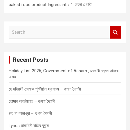
baked food product Ingrediants: 1. ময়দা এবাতি…
S
e
a
r
c
Recent Posts
h
Holiday List 2026, Government of Assam , চৰকাৰী বন্ধৰ তালিকা
অসম
হে মহিয়সী তোমাক পৃথিৱীলৈ স্বাগতম – কল্পনা দৈমাৰী
তোমাৰ অবৰ্তমানত – কল্পনা দৈমাৰী
জয় মা কামাখ্যা – কল্পনা দৈমাৰী
Lyrics মায়াবিনী ৰাতিৰ বুকুত