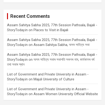
Recent Comments
Assam Sahitya Sabha 2025, 77th Session Pathsala, Bajali -
StoryToday.in
on
Places to Visit in Bajali
Assam Sahitya Sabha 2025, 77th Session Pathsala, Bajali -
StoryToday.in
on
Assam Sahitya Sabha, অসম সাহিত্য সভা
Assam Sahitya Sabha 2025, 77th Session Pathsala, Bajali -
StoryToday.in
on
অসম সাহিত্য সভাৰ সভাপতি সকলৰ নাম, কাৰ্যকালৰ বৰ্ষ
তথা সভাৰ স্থান
List of Government and Private University in Assam -
StoryToday.in
on
Majuli University of Culture
List of Government and Private University in Assam -
StoryToday.in
on
Assam Women University Official Website