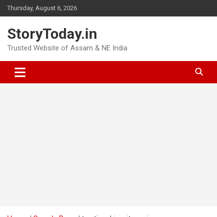
Skip
Thursday, August 6, 2026
to
content
StoryToday.in
Trusted Website of Assam & NE India