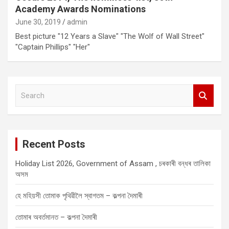
Academy Awards Nominations
June 30, 2019
admin
Best picture "12 Years a Slave" "The Wolf of Wall Street"
"Captain Phillips" "Her"
S
e
a
r
c
Recent Posts
h
Holiday List 2026, Government of Assam , চৰকাৰী বন্ধৰ তালিকা
অসম
হে মহিয়সী তোমাক পৃথিৱীলৈ স্বাগতম – কল্পনা দৈমাৰী
তোমাৰ অবৰ্তমানত – কল্পনা দৈমাৰী