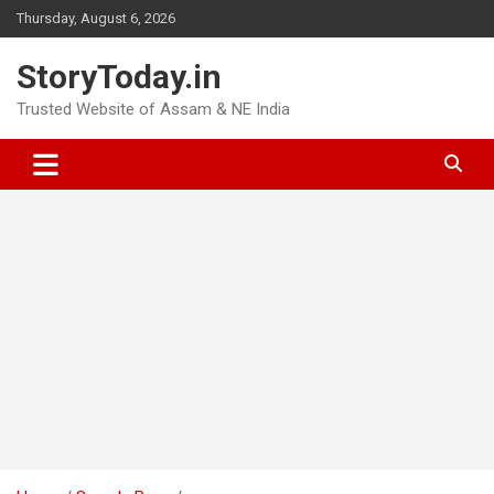
Skip
Thursday, August 6, 2026
to
content
StoryToday.in
Trusted Website of Assam & NE India