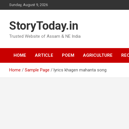
Skip
Sunday, August 9, 2026
to
content
StoryToday.in
Trusted Website of Assam & NE India
HOME
ARTICLE
POEM
AGRICULTURE
REC
Home
Sample Page
lyrics khagen mahanta song