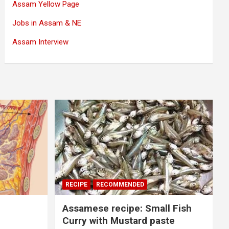
Assam Yellow Page
Jobs in Assam & NE
Assam Interview
RECIPE
RECOMMENDED
Assamese recipe: Small Fish
Curry with Mustard paste