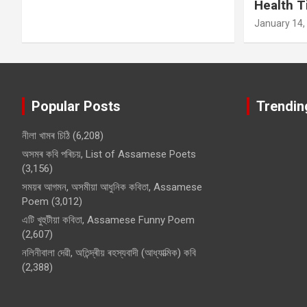
Health T
January 14,
Popular Posts
Trendin
নীলা খামৰ চিঠি
(6,208)
অসমৰ কবি পৰিচয়, List of Assamese Poets
(3,156)
সময়ৰ আগমন, অসমীয়া আধুনিক কবিতা, Assamese
Poem
(3,012)
এটি খুহুটীয়া কবিতা, Assamese Funny Poem
(2,607)
নলিনীবালা দেৱী, অতিন্দ্ৰীয় ৰহস্যবাদী (আধ্যাত্মিক) কবি
(2,388)