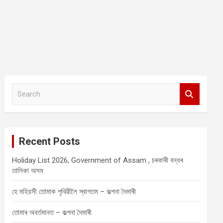
S
e
a
r
c
Recent Posts
h
Holiday List 2026, Government of Assam , চৰকাৰী বন্ধৰ
তালিকা অসম
হে মহিয়সী তোমাক পৃথিৱীলৈ স্বাগতম – কল্পনা দৈমাৰী
তোমাৰ অবৰ্তমানত – কল্পনা দৈমাৰী