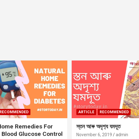
RECOMMENDED
ARTICLE
RECOMMENDED
 Home Remedies For
স্তন আৰু অদৃশ‍্য যমদূত
 Blood Glucose Control
November 6, 2019
admin