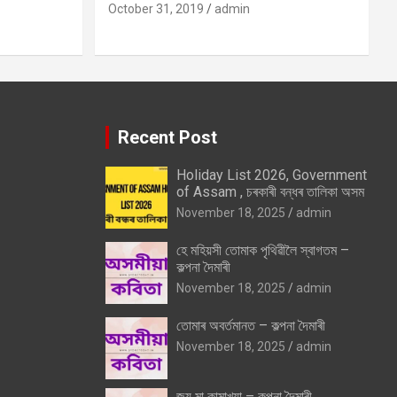
October 31, 2019
admin
Recent Post
Holiday List 2026, Government
of Assam , চৰকাৰী বন্ধৰ তালিকা অসম
November 18, 2025
admin
হে মহিয়সী তোমাক পৃথিৱীলৈ স্বাগতম –
কল্পনা দৈমাৰী
November 18, 2025
admin
তোমাৰ অবৰ্তমানত – কল্পনা দৈমাৰী
November 18, 2025
admin
জয় মা কামাখ্যা – কল্পনা দৈমাৰী