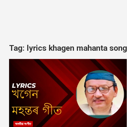
Tag:
lyrics khagen mahanta song
অসমীয়া সংগীত