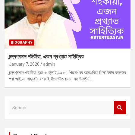
BIOGRAPHY
চন্দ্ৰপ্ৰসাদ শইকীয়া, এজন প্ৰখ্যাত সাহিত্যিক
January 7, 2020
admin
চন্দ্ৰপ্ৰসাদ শইকীয়া: জন্ম-৮ জুলাই,১৯২৭, শিৱসাগৰৰ আমগুৰিত৷ শিক্ষা:কটন কলেজৰ
পৰা আই.এ. পাছ৷কটনৰ পৰাই ইংৰাজীত সন্মান সহ উত্তীৰ্ন…
S
e
a
r
c