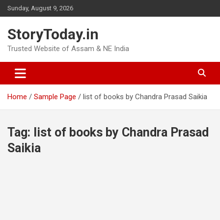
Skip
Sunday, August 9, 2026
to
content
StoryToday.in
Trusted Website of Assam & NE India
Home
Sample Page
list of books by Chandra Prasad Saikia
Tag:
list of books by Chandra Prasad
Saikia