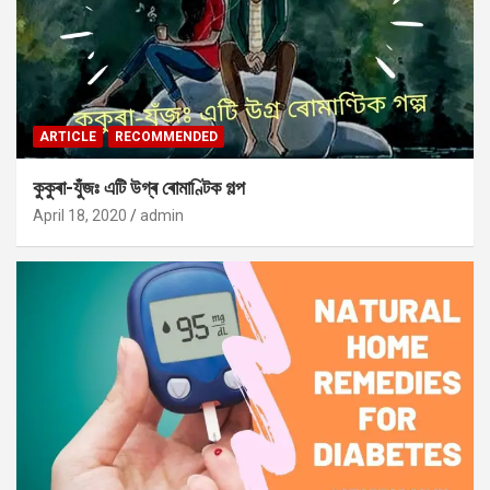
ARTICLE
RECOMMENDED
কুকুৰা-যুঁজঃ এটি উগ্ৰ ৰোমাণ্টিক গল্প
April 18, 2020
admin