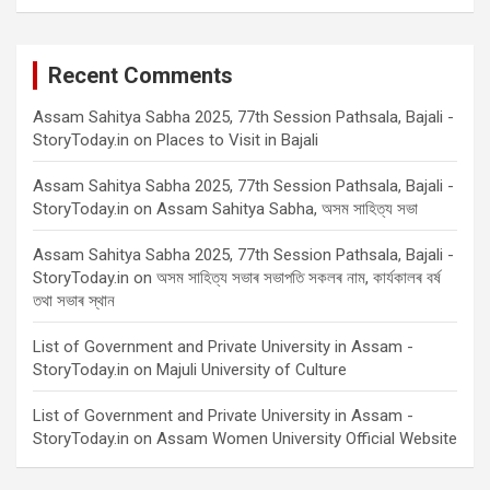
Recent Comments
Assam Sahitya Sabha 2025, 77th Session Pathsala, Bajali -
StoryToday.in
on
Places to Visit in Bajali
Assam Sahitya Sabha 2025, 77th Session Pathsala, Bajali -
StoryToday.in
on
Assam Sahitya Sabha, অসম সাহিত্য সভা
Assam Sahitya Sabha 2025, 77th Session Pathsala, Bajali -
StoryToday.in
on
অসম সাহিত্য সভাৰ সভাপতি সকলৰ নাম, কাৰ্যকালৰ বৰ্ষ
তথা সভাৰ স্থান
List of Government and Private University in Assam -
StoryToday.in
on
Majuli University of Culture
List of Government and Private University in Assam -
StoryToday.in
on
Assam Women University Official Website