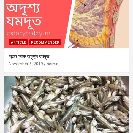
ARTICLE
RECOMMENDED
স্তন আৰু অদৃশ‍্য যমদূত
November 6, 2019
admin