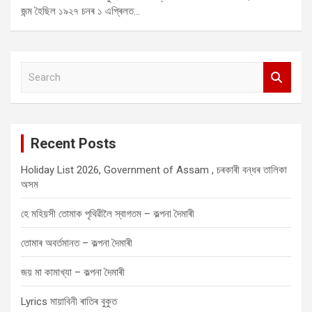
জন্ম হৈছিল ১৯২৭ চনৰ ১ এপ্ৰিলত…
S
e
a
r
c
Recent Posts
h
Holiday List 2026, Government of Assam , চৰকাৰী বন্ধৰ তালিকা
অসম
হে মহিয়সী তোমাক পৃথিৱীলৈ স্বাগতম – কল্পনা দৈমাৰী
তোমাৰ অবৰ্তমানত – কল্পনা দৈমাৰী
জয় মা কামাখ্যা – কল্পনা দৈমাৰী
Lyrics মায়াবিনী ৰাতিৰ বুকুত