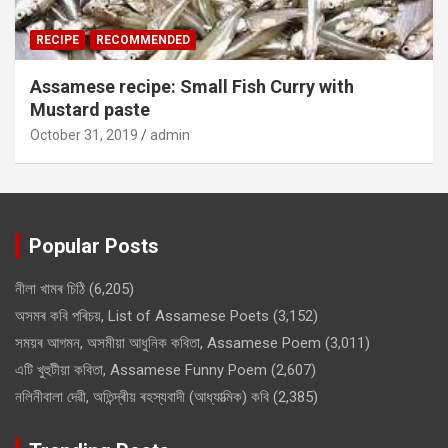
RECIPE
RECOMMENDED
Assamese recipe: Small Fish Curry with
Mustard paste
October 31, 2019
admin
Popular Posts
নীলা খামৰ চিঠি
(6,205)
অসমৰ কবি পৰিচয়, List of Assamese Poets
(3,152)
সময়ৰ আগমন, অসমীয়া আধুনিক কবিতা, Assamese Poem
(3,011)
এটি খুহুটীয়া কবিতা, Assamese Funny Poem
(2,607)
নলিনীবালা দেৱী, অতিন্দ্ৰীয় ৰহস্যবাদী (আধ্যাত্মিক) কবি
(2,385)