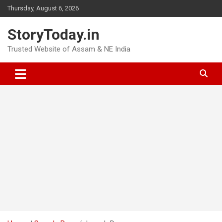
Skip
Thursday, August 6, 2026
to
content
StoryToday.in
Trusted Website of Assam & NE India