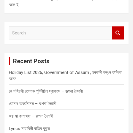
আৰু ই…
S
e
a
r
c
Recent Posts
h
Holiday List 2026, Government of Assam , চৰকাৰী বন্ধৰ তালিকা
অসম
হে মহিয়সী তোমাক পৃথিৱীলৈ স্বাগতম – কল্পনা দৈমাৰী
তোমাৰ অবৰ্তমানত – কল্পনা দৈমাৰী
জয় মা কামাখ্যা – কল্পনা দৈমাৰী
Lyrics মায়াবিনী ৰাতিৰ বুকুত