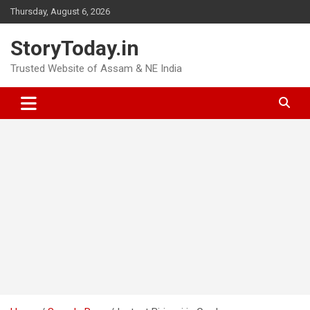
Skip
Thursday, August 6, 2026
to
content
StoryToday.in
Trusted Website of Assam & NE India