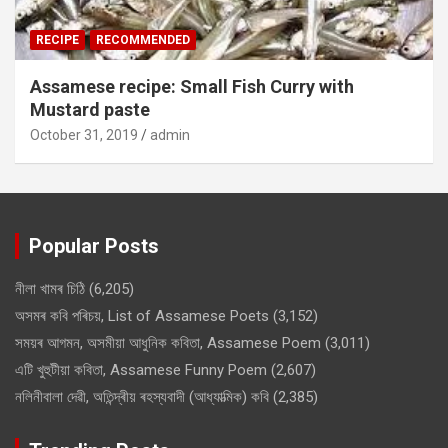
RECIPE
RECOMMENDED
Assamese recipe: Small Fish Curry with
Mustard paste
October 31, 2019
admin
Popular Posts
নীলা খামৰ চিঠি
(6,205)
অসমৰ কবি পৰিচয়, List of Assamese Poets
(3,152)
সময়ৰ আগমন, অসমীয়া আধুনিক কবিতা, Assamese Poem
(3,011)
এটি খুহুটীয়া কবিতা, Assamese Funny Poem
(2,607)
নলিনীবালা দেৱী, অতিন্দ্ৰীয় ৰহস্যবাদী (আধ্যাত্মিক) কবি
(2,385)