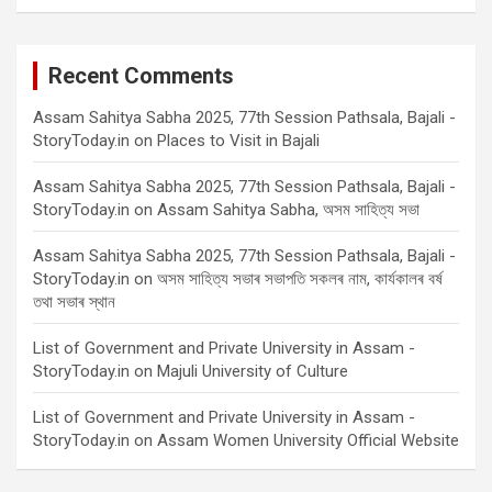
Recent Comments
Assam Sahitya Sabha 2025, 77th Session Pathsala, Bajali -
StoryToday.in
on
Places to Visit in Bajali
Assam Sahitya Sabha 2025, 77th Session Pathsala, Bajali -
StoryToday.in
on
Assam Sahitya Sabha, অসম সাহিত্য সভা
Assam Sahitya Sabha 2025, 77th Session Pathsala, Bajali -
StoryToday.in
on
অসম সাহিত্য সভাৰ সভাপতি সকলৰ নাম, কাৰ্যকালৰ বৰ্ষ
তথা সভাৰ স্থান
List of Government and Private University in Assam -
StoryToday.in
on
Majuli University of Culture
List of Government and Private University in Assam -
StoryToday.in
on
Assam Women University Official Website