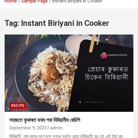
Home
Sample Page
Instant Biriyani in Cooker
Tag:
Instant Biriyani in Cooker
RECIPE
সহজতে কুকাৰত বনাব পৰা বিৰিয়ানীৰ ৰেচিপি
September 9, 2023
admin
বিৰিয়ানী নাম শুনাৰ লগে লগে সুগন্ধ মনলৈ আহে ৷বিৰিয়ানী শব্দ তো এটা উৰ্দু শব্দ