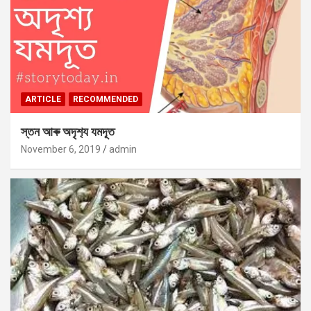
ARTICLE
RECOMMENDED
স্তন আৰু অদৃশ‍্য যমদূত
November 6, 2019
admin