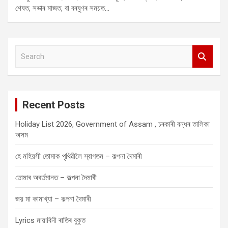
শেষত, সভাৰ মাজত, বা বৰষুণৰ সময়ত…
S
e
a
r
c
Recent Posts
h
Holiday List 2026, Government of Assam , চৰকাৰী বন্ধৰ তালিকা
অসম
হে মহিয়সী তোমাক পৃথিৱীলৈ স্বাগতম – কল্পনা দৈমাৰী
তোমাৰ অবৰ্তমানত – কল্পনা দৈমাৰী
জয় মা কামাখ্যা – কল্পনা দৈমাৰী
Lyrics মায়াবিনী ৰাতিৰ বুকুত