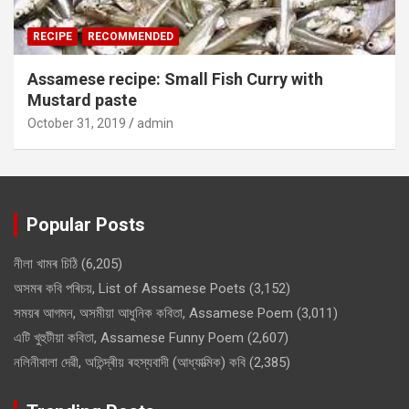
RECIPE
RECOMMENDED
Assamese recipe: Small Fish Curry with
Mustard paste
October 31, 2019
admin
Popular Posts
নীলা খামৰ চিঠি
(6,205)
অসমৰ কবি পৰিচয়, List of Assamese Poets
(3,152)
সময়ৰ আগমন, অসমীয়া আধুনিক কবিতা, Assamese Poem
(3,011)
এটি খুহুটীয়া কবিতা, Assamese Funny Poem
(2,607)
নলিনীবালা দেৱী, অতিন্দ্ৰীয় ৰহস্যবাদী (আধ্যাত্মিক) কবি
(2,385)