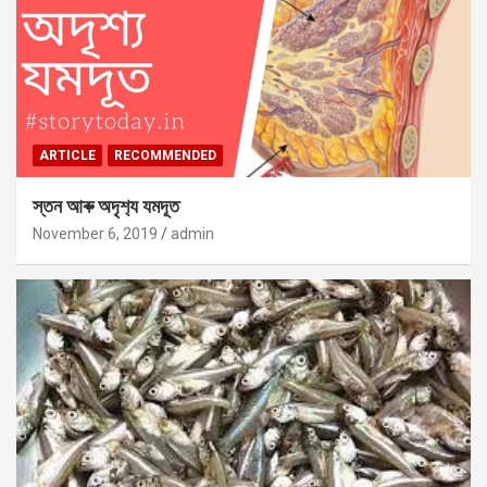
ARTICLE
RECOMMENDED
স্তন আৰু অদৃশ‍্য যমদূত
November 6, 2019
admin