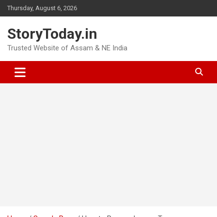
Skip
Thursday, August 6, 2026
to
content
StoryToday.in
Trusted Website of Assam & NE India