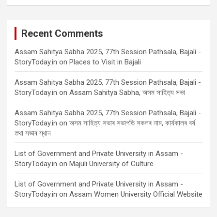
Recent Comments
Assam Sahitya Sabha 2025, 77th Session Pathsala, Bajali -
StoryToday.in
on
Places to Visit in Bajali
Assam Sahitya Sabha 2025, 77th Session Pathsala, Bajali -
StoryToday.in
on
Assam Sahitya Sabha, অসম সাহিত্য সভা
Assam Sahitya Sabha 2025, 77th Session Pathsala, Bajali -
StoryToday.in
on
অসম সাহিত্য সভাৰ সভাপতি সকলৰ নাম, কাৰ্যকালৰ বৰ্ষ
তথা সভাৰ স্থান
List of Government and Private University in Assam -
StoryToday.in
on
Majuli University of Culture
List of Government and Private University in Assam -
StoryToday.in
on
Assam Women University Official Website