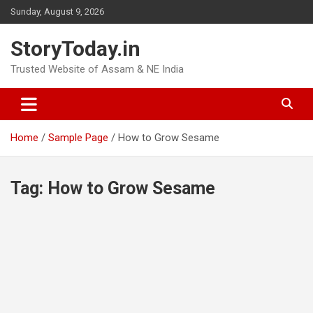
Skip
Sunday, August 9, 2026
to
content
StoryToday.in
Trusted Website of Assam & NE India
Home
Sample Page
How to Grow Sesame
Tag:
How to Grow Sesame