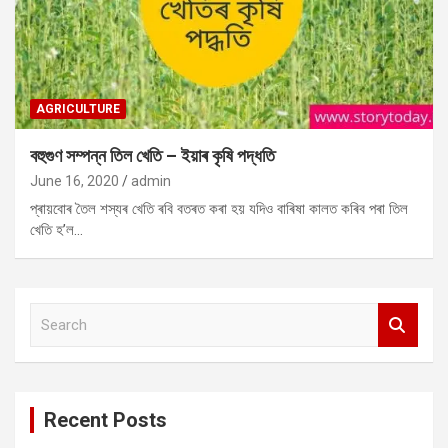
AGRICULTURE
বহুগুণ সম্পন্ন তিল খেতি – ইয়াৰ কৃষি পদ্ধতি
June 16, 2020
admin
প্ৰায়বোৰ তৈল শস্যৰ খেতি ৰবি বতৰত কৰা হয় যদিও বাৰিষা কালত কৰিব পৰা তিল
খেতি হ’ল…
S
e
a
r
c
Recent Posts
h