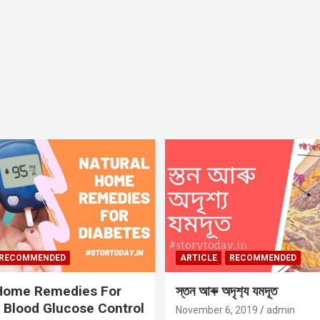
RECOMMENDED
ARTICLE
RECOMMENDED
 Home Remedies For
স্তন আৰু অদৃশ‍্য যমদূত
 Blood Glucose Control
November 6, 2019
admin