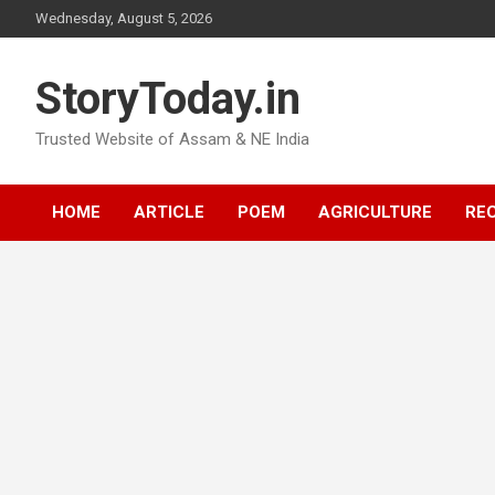
Skip
Wednesday, August 5, 2026
to
content
StoryToday.in
Trusted Website of Assam & NE India
HOME
ARTICLE
POEM
AGRICULTURE
REC