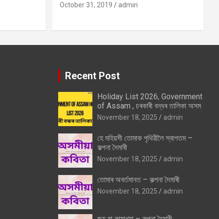
October 31, 2019
admin
Recent Post
Holiday List 2026, Government
of Assam , চৰকাৰী বন্ধৰ তালিকা অসম
November 18, 2025
admin
হে মহিয়সী তোমাক পৃথিৱীলৈ স্বাগতম –
কল্পনা দৈমাৰী
November 18, 2025
admin
তোমাৰ অবৰ্তমানত – কল্পনা দৈমাৰী
November 18, 2025
admin
জয় মা কামাখ্যা – কল্পনা দৈমাৰী