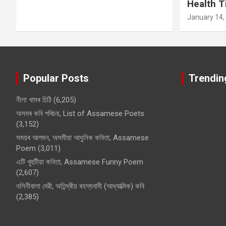
Health T
January 14,
Popular Posts
Trendin
নীলা খামৰ চিঠি
(6,205)
অসমৰ কবি পৰিচয়, List of Assamese Poets
(3,152)
সময়ৰ আগমন, অসমীয়া আধুনিক কবিতা, Assamese
Poem
(3,011)
এটি খুহুটীয়া কবিতা, Assamese Funny Poem
(2,607)
নলিনীবালা দেৱী, অতিন্দ্ৰীয় ৰহস্যবাদী (আধ্যাত্মিক) কবি
(2,385)