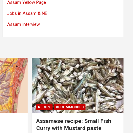
Assam Yellow Page
Jobs in Assam & NE
Assam Interview
RECIPE
RECOMMENDED
Assamese recipe: Small Fish
Curry with Mustard paste