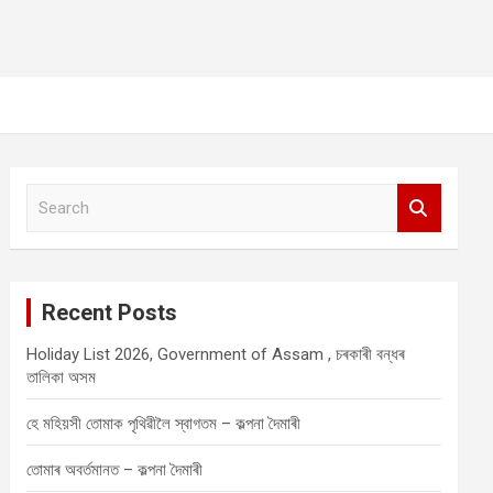
S
e
a
r
c
Recent Posts
h
Holiday List 2026, Government of Assam , চৰকাৰী বন্ধৰ
তালিকা অসম
হে মহিয়সী তোমাক পৃথিৱীলৈ স্বাগতম – কল্পনা দৈমাৰী
তোমাৰ অবৰ্তমানত – কল্পনা দৈমাৰী