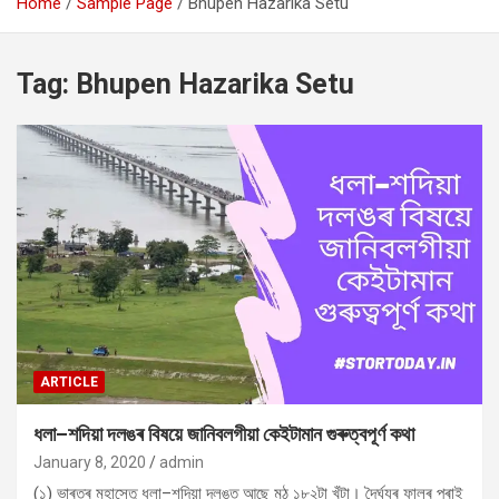
Home
Sample Page
Bhupen Hazarika Setu
Tag:
Bhupen Hazarika Setu
ARTICLE
ধলা–শদিয়া দলঙৰ বিষয়ে জানিবলগীয়া কেইটামান গুৰুত্বপূৰ্ণ কথা
January 8, 2020
admin
(১) ভাৰতৰ মহাসেতু ধলা–শদিয়া দলঙত আছে মুঠ ১৮২টা খুঁটা। দৈৰ্ঘ্যৰ ফালৰ পৰাই