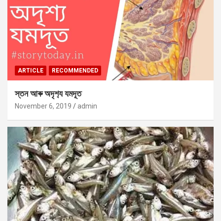
ARTICLE
RECOMMENDED
স্তন আৰু অদৃশ‍্য যমদূত
November 6, 2019
admin