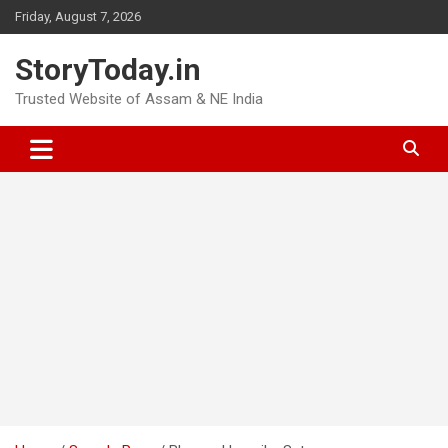
Skip
Friday, August 7, 2026
to
content
StoryToday.in
Trusted Website of Assam & NE India