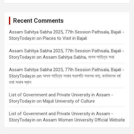
Recent Comments
Assam Sahitya Sabha 2025, 77th Session Pathsala, Bajali -
StoryToday.in
on
Places to Visit in Bajali
Assam Sahitya Sabha 2025, 77th Session Pathsala, Bajali -
StoryToday.in
on
Assam Sahitya Sabha, অসম সাহিত্য সভা
Assam Sahitya Sabha 2025, 77th Session Pathsala, Bajali -
StoryToday.in
on
অসম সাহিত্য সভাৰ সভাপতি সকলৰ নাম, কাৰ্যকালৰ বৰ্ষ
তথা সভাৰ স্থান
List of Government and Private University in Assam -
StoryToday.in
on
Majuli University of Culture
List of Government and Private University in Assam -
StoryToday.in
on
Assam Women University Official Website