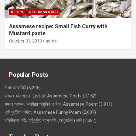
RECIPE
RECOMMENDED
Assamese recipe: Small Fish Curry with
Mustard paste
October 31, 2019
admin
Popular Posts
নীলা খামৰ চিঠি
(6,205)
অসমৰ কবি পৰিচয়, List of Assamese Poets
(3,152)
সময়ৰ আগমন, অসমীয়া আধুনিক কবিতা, Assamese Poem
(3,011)
এটি খুহুটীয়া কবিতা, Assamese Funny Poem
(2,607)
নলিনীবালা দেৱী, অতিন্দ্ৰীয় ৰহস্যবাদী (আধ্যাত্মিক) কবি
(2,387)