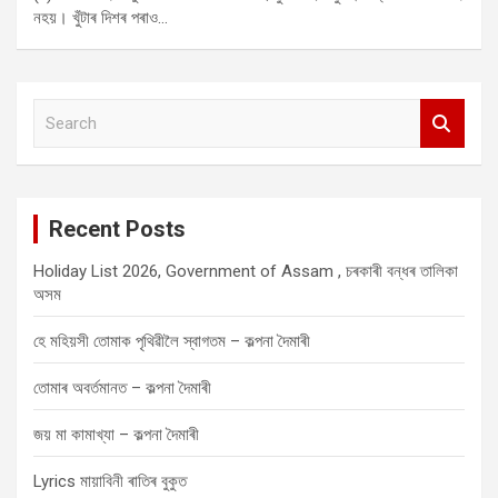
নহয়। খুঁটাৰ দিশৰ পৰাও…
S
e
a
r
c
Recent Posts
h
Holiday List 2026, Government of Assam , চৰকাৰী বন্ধৰ তালিকা
অসম
হে মহিয়সী তোমাক পৃথিৱীলৈ স্বাগতম – কল্পনা দৈমাৰী
তোমাৰ অবৰ্তমানত – কল্পনা দৈমাৰী
জয় মা কামাখ্যা – কল্পনা দৈমাৰী
Lyrics মায়াবিনী ৰাতিৰ বুকুত