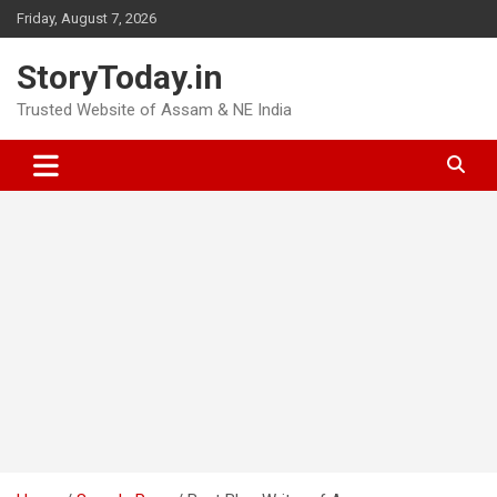
Skip
Friday, August 7, 2026
to
content
StoryToday.in
Trusted Website of Assam & NE India