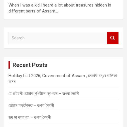
When I was a kid,I heard a lot about treasures hidden in
different parts of Assam…
S
e
a
r
c
Recent Posts
h
Holiday List 2026, Government of Assam , চৰকাৰী বন্ধৰ তালিকা
অসম
হে মহিয়সী তোমাক পৃথিৱীলৈ স্বাগতম – কল্পনা দৈমাৰী
তোমাৰ অবৰ্তমানত – কল্পনা দৈমাৰী
জয় মা কামাখ্যা – কল্পনা দৈমাৰী