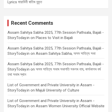
Lyrics মায়াবিনী ৰাতিৰ বুকুত
Recent Comments
Assam Sahitya Sabha 2025, 77th Session Pathsala, Bajali -
StoryToday.in
on
Places to Visit in Bajali
Assam Sahitya Sabha 2025, 77th Session Pathsala, Bajali -
StoryToday.in
on
Assam Sahitya Sabha, অসম সাহিত্য সভা
Assam Sahitya Sabha 2025, 77th Session Pathsala, Bajali -
StoryToday.in
on
অসম সাহিত্য সভাৰ সভাপতি সকলৰ নাম, কাৰ্যকালৰ বৰ্ষ
তথা সভাৰ স্থান
List of Government and Private University in Assam -
StoryToday.in
on
Majuli University of Culture
List of Government and Private University in Assam -
StoryToday.in
on
Assam Women University Official Website