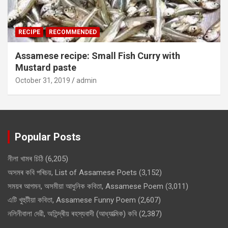
RECIPE
RECOMMENDED
Assamese recipe: Small Fish Curry with
Mustard paste
October 31, 2019
admin
Popular Posts
নীলা খামৰ চিঠি
(6,205)
অসমৰ কবি পৰিচয়, List of Assamese Poets
(3,152)
সময়ৰ আগমন, অসমীয়া আধুনিক কবিতা, Assamese Poem
(3,011)
এটি খুহুটীয়া কবিতা, Assamese Funny Poem
(2,607)
নলিনীবালা দেৱী, অতিন্দ্ৰীয় ৰহস্যবাদী (আধ্যাত্মিক) কবি
(2,387)