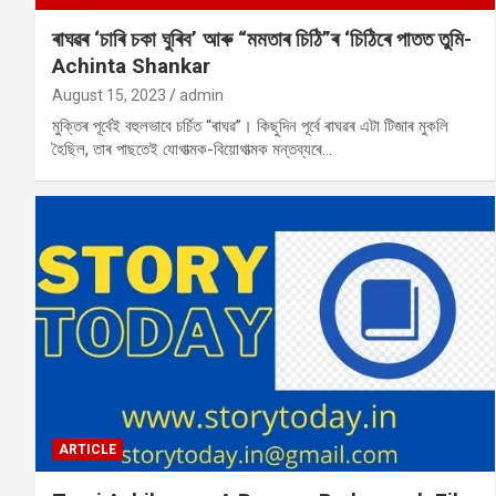
ৰাঘৱৰ ‘চাৰি চকা ঘুৰিব’ আৰু “মমতাৰ চিঠি”ৰ‌ ‘চিঠিৰে পাতত তুমি-
Achinta Shankar
August 15, 2023
admin
মুক্তিৰ পূৰ্বেই বহুলভাবে চৰ্চিত “ৰাঘৱ”। কিছুদিন পূৰ্বে ৰাঘৱৰ এটা টিজাৰ মুকলি
হৈছিল, তাৰ পাছতেই যোগাত্মক-বিয়োগাত্মক মন্তব্যৰে…
ARTICLE