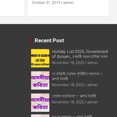
October 31, 2019
admin
Recent Post
Holiday List 2026, Government
of Assam , চৰকাৰী বন্ধৰ তালিকা অসম
November 18, 2025
admin
হে মহিয়সী তোমাক পৃথিৱীলৈ স্বাগতম –
কল্পনা দৈমাৰী
November 18, 2025
admin
তোমাৰ অবৰ্তমানত – কল্পনা দৈমাৰী
November 18, 2025
admin
জয় মা কামাখ্যা – কল্পনা দৈমাৰী