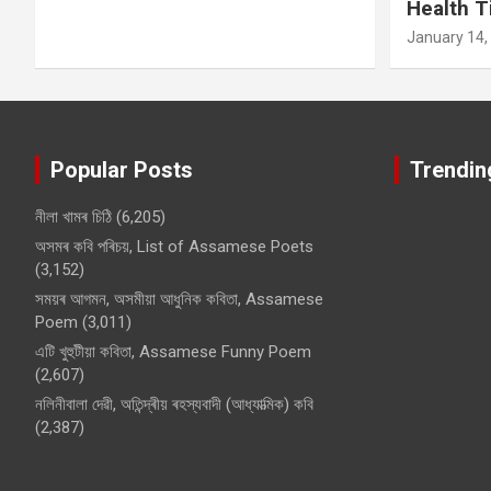
Health T
January 14,
Popular Posts
Trendin
নীলা খামৰ চিঠি
(6,205)
অসমৰ কবি পৰিচয়, List of Assamese Poets
(3,152)
সময়ৰ আগমন, অসমীয়া আধুনিক কবিতা, Assamese
Poem
(3,011)
এটি খুহুটীয়া কবিতা, Assamese Funny Poem
(2,607)
নলিনীবালা দেৱী, অতিন্দ্ৰীয় ৰহস্যবাদী (আধ্যাত্মিক) কবি
(2,387)