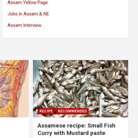
Assam Yellow Page
Jobs in Assam & NE
Assam Interview
RECIPE
RECOMMENDED
Assamese recipe: Small Fish
Curry with Mustard paste