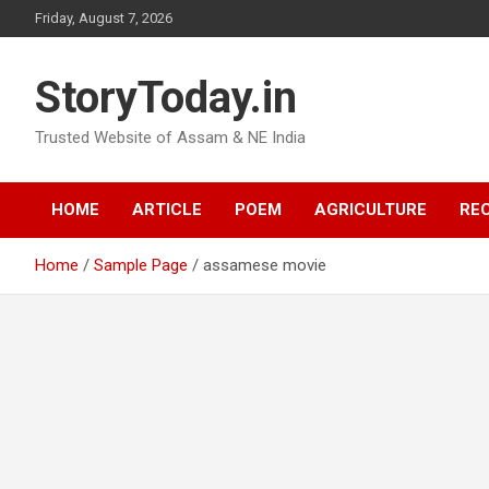
Skip
Friday, August 7, 2026
to
content
StoryToday.in
Trusted Website of Assam & NE India
HOME
ARTICLE
POEM
AGRICULTURE
REC
Home
Sample Page
assamese movie