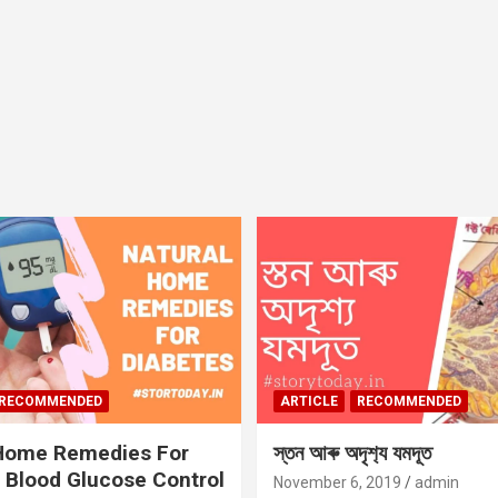
RECOMMENDED
ARTICLE
RECOMMENDED
 Home Remedies For
স্তন আৰু অদৃশ‍্য যমদূত
 Blood Glucose Control
November 6, 2019
admin