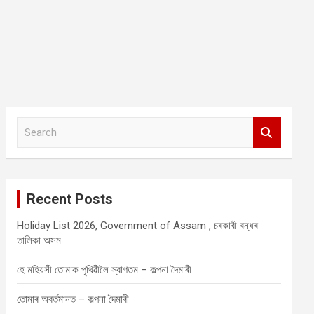
S
e
a
r
c
Recent Posts
h
Holiday List 2026, Government of Assam , চৰকাৰী বন্ধৰ
তালিকা অসম
হে মহিয়সী তোমাক পৃথিৱীলৈ স্বাগতম – কল্পনা দৈমাৰী
তোমাৰ অবৰ্তমানত – কল্পনা দৈমাৰী