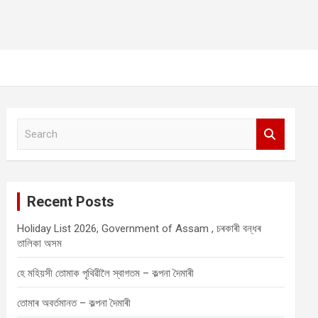
S
e
a
r
c
Recent Posts
h
Holiday List 2026, Government of Assam , চৰকাৰী বন্ধৰ
তালিকা অসম
হে মহিয়সী তোমাক পৃথিৱীলৈ স্বাগতম – কল্পনা দৈমাৰী
তোমাৰ অবৰ্তমানত – কল্পনা দৈমাৰী