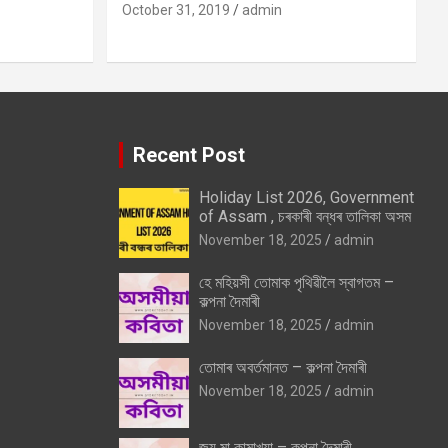
October 31, 2019
admin
Recent Post
Holiday List 2026, Government
of Assam , চৰকাৰী বন্ধৰ তালিকা অসম
November 18, 2025
admin
হে মহিয়সী তোমাক পৃথিৱীলৈ স্বাগতম –
কল্পনা দৈমাৰী
November 18, 2025
admin
তোমাৰ অবৰ্তমানত – কল্পনা দৈমাৰী
November 18, 2025
admin
জয় মা কামাখ্যা – কল্পনা দৈমাৰী