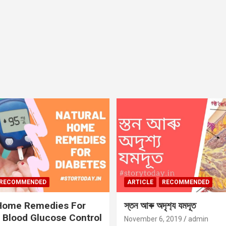
RECOMMENDED
ARTICLE
RECOMMENDED
 Home Remedies For
স্তন আৰু অদৃশ‍্য যমদূত
 Blood Glucose Control
November 6, 2019
admin