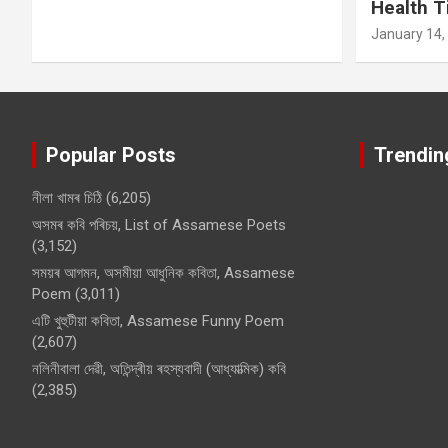
Health T
January 14,
Popular Posts
Trendin
নীলা খামৰ চিঠি
(6,205)
অসমৰ কবি পৰিচয়, List of Assamese Poets
(3,152)
সময়ৰ আগমন, অসমীয়া আধুনিক কবিতা, Assamese
Poem
(3,011)
এটি খুহুটীয়া কবিতা, Assamese Funny Poem
(2,607)
নলিনীবালা দেৱী, অতিন্দ্ৰীয় ৰহস্যবাদী (আধ্যাত্মিক) কবি
(2,385)