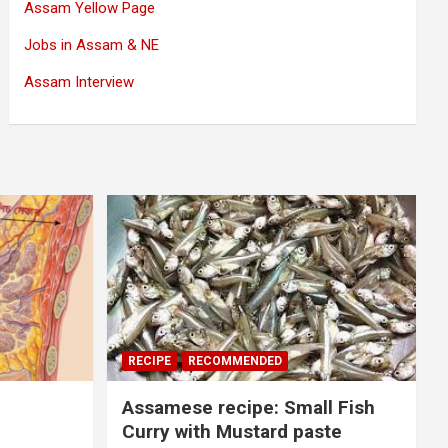
Assam Yellow Page
Jobs in Assam & NE
Assam Interview
RECIPE
RECOMMENDED
Assamese recipe: Small Fish
Curry with Mustard paste