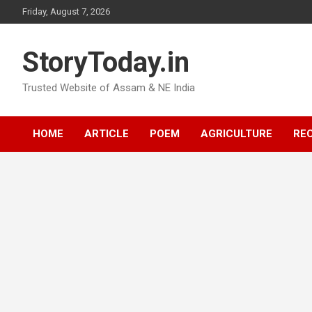
Skip
Friday, August 7, 2026
to
content
StoryToday.in
Trusted Website of Assam & NE India
HOME
ARTICLE
POEM
AGRICULTURE
REC