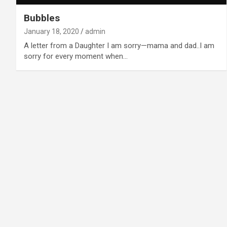
Bubbles
January 18, 2020
admin
A letter from a Daughter I am sorry—mama and dad..I am
sorry for every moment when…