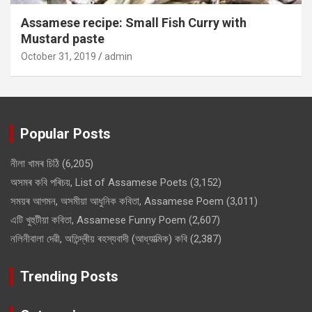
Assamese recipe: Small Fish Curry with
Mustard paste
October 31, 2019
admin
Popular Posts
নীলা খামৰ চিঠি
(6,205)
অসমৰ কবি পৰিচয়, List of Assamese Poets
(3,152)
সময়ৰ আগমন, অসমীয়া আধুনিক কবিতা, Assamese Poem
(3,011)
এটি খুহুটীয়া কবিতা, Assamese Funny Poem
(2,607)
নলিনীবালা দেৱী, অতিন্দ্ৰীয় ৰহস্যবাদী (আধ্যাত্মিক) কবি
(2,387)
Trending Posts