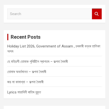
S
e
a
r
c
Recent Posts
h
Holiday List 2026, Government of Assam , চৰকাৰী বন্ধৰ তালিকা
অসম
হে মহিয়সী তোমাক পৃথিৱীলৈ স্বাগতম – কল্পনা দৈমাৰী
তোমাৰ অবৰ্তমানত – কল্পনা দৈমাৰী
জয় মা কামাখ্যা – কল্পনা দৈমাৰী
Lyrics মায়াবিনী ৰাতিৰ বুকুত