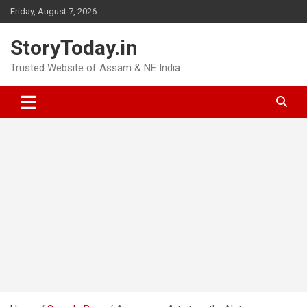
Skip
Friday, August 7, 2026
to
content
StoryToday.in
Trusted Website of Assam & NE India