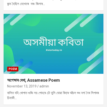
জন্ম হৈছিল তেখেতৰ দৰং জিলাৰ…
POEM
অপেক্ষাৰ ৰেখা, Assamese Poem
November 13, 2019
admin
বালিত বহি খোপাত গুজি লয় পোহৰে ঢৌ তুলি যোৱা ৰিহাৰ আঁচল শুধ বগা নৈৰ সিপাৰৰ
চিনাকী…