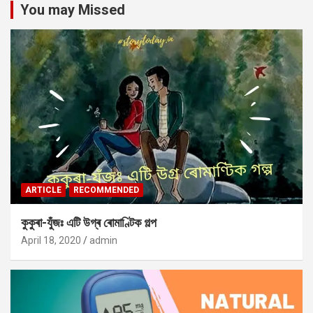
You may Missed
ARTICLE
RECOMMENDED
কুকুৰা-যুঁজঃ এটি উগ্ৰ ৰোমাণ্টিক গল্প
April 18, 2020
admin