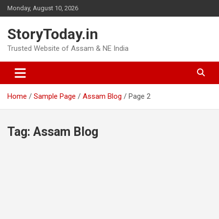
Skip
Monday, August 10, 2026
to
content
StoryToday.in
Trusted Website of Assam & NE India
Home
Sample Page
Assam Blog
Page 2
Tag:
Assam Blog