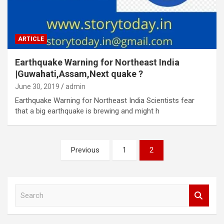
ARTICLE
Earthquake Warning for Northeast India
|Guwahati,Assam,Next quake ?
June 30, 2019
admin
Earthquake Warning for Northeast India Scientists fear
that a big earthquake is brewing and might h
Posts
Previous
1
2
pagination
S
e
a
r