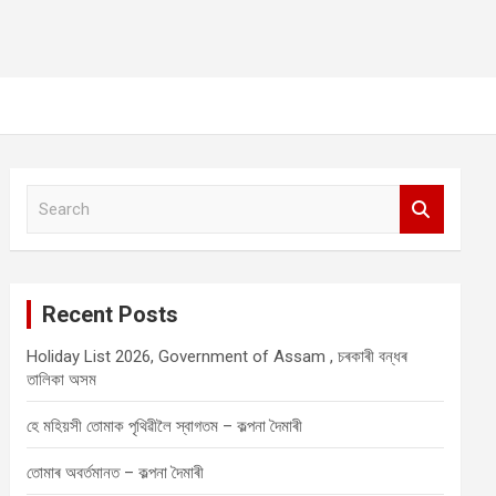
S
e
a
r
c
Recent Posts
h
Holiday List 2026, Government of Assam , চৰকাৰী বন্ধৰ
তালিকা অসম
হে মহিয়সী তোমাক পৃথিৱীলৈ স্বাগতম – কল্পনা দৈমাৰী
তোমাৰ অবৰ্তমানত – কল্পনা দৈমাৰী