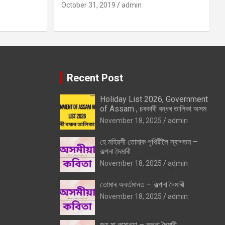
October 31, 2019
admin
Recent Post
Holiday List 2026, Government
of Assam , চৰকাৰী বন্ধৰ তালিকা অসম
November 18, 2025
admin
হে মহিয়সী তোমাক পৃথিৱীলৈ স্বাগতম –
কল্পনা দৈমাৰী
November 18, 2025
admin
তোমাৰ অবৰ্তমানত – কল্পনা দৈমাৰী
November 18, 2025
admin
জয় মা কামাখ্যা – কল্পনা দৈমাৰী