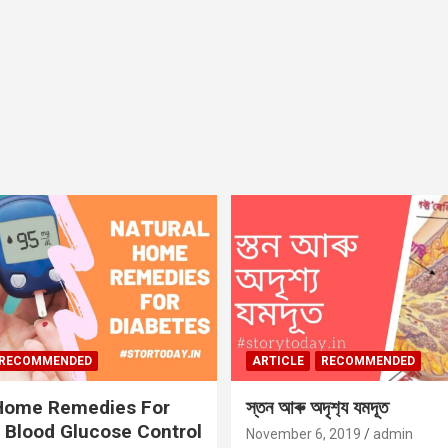
RECOMMENDED
ARTICLE
RECOMMENDED
 Home Remedies For
স্তন আৰু অদৃশ‍্য যমদূত
 Blood Glucose Control
November 6, 2019
admin