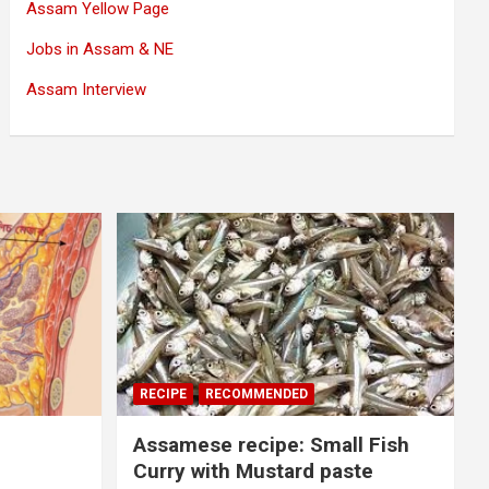
Assam Yellow Page
Jobs in Assam & NE
Assam Interview
RECIPE
RECOMMENDED
Assamese recipe: Small Fish
Curry with Mustard paste