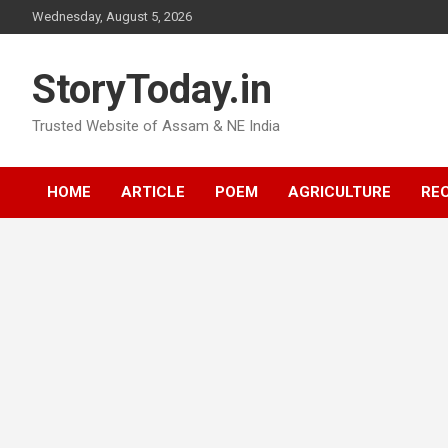
Skip
Wednesday, August 5, 2026
to
content
StoryToday.in
Trusted Website of Assam & NE India
HOME
ARTICLE
POEM
AGRICULTURE
REC