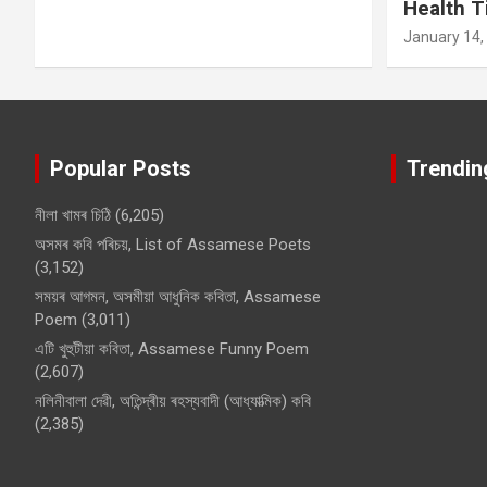
Health T
January 14,
Popular Posts
Trendin
নীলা খামৰ চিঠি
(6,205)
অসমৰ কবি পৰিচয়, List of Assamese Poets
(3,152)
সময়ৰ আগমন, অসমীয়া আধুনিক কবিতা, Assamese
Poem
(3,011)
এটি খুহুটীয়া কবিতা, Assamese Funny Poem
(2,607)
নলিনীবালা দেৱী, অতিন্দ্ৰীয় ৰহস্যবাদী (আধ্যাত্মিক) কবি
(2,385)