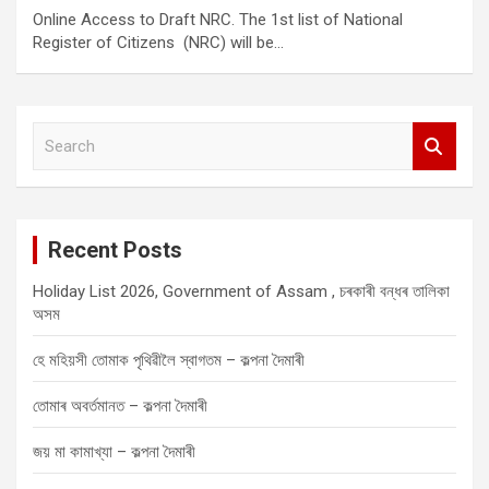
Online Access to Draft NRC. The 1st list of National
Register of Citizens (NRC) will be…
S
e
a
r
c
Recent Posts
h
Holiday List 2026, Government of Assam , চৰকাৰী বন্ধৰ তালিকা
অসম
হে মহিয়সী তোমাক পৃথিৱীলৈ স্বাগতম – কল্পনা দৈমাৰী
তোমাৰ অবৰ্তমানত – কল্পনা দৈমাৰী
জয় মা কামাখ্যা – কল্পনা দৈমাৰী