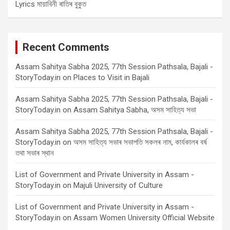
Lyrics মায়াবিনী ৰাতিৰ বুকুত
Recent Comments
Assam Sahitya Sabha 2025, 77th Session Pathsala, Bajali -
StoryToday.in
on
Places to Visit in Bajali
Assam Sahitya Sabha 2025, 77th Session Pathsala, Bajali -
StoryToday.in
on
Assam Sahitya Sabha, অসম সাহিত্য সভা
Assam Sahitya Sabha 2025, 77th Session Pathsala, Bajali -
StoryToday.in
on
অসম সাহিত্য সভাৰ সভাপতি সকলৰ নাম, কাৰ্যকালৰ বৰ্ষ
তথা সভাৰ স্থান
List of Government and Private University in Assam -
StoryToday.in
on
Majuli University of Culture
List of Government and Private University in Assam -
StoryToday.in
on
Assam Women University Official Website