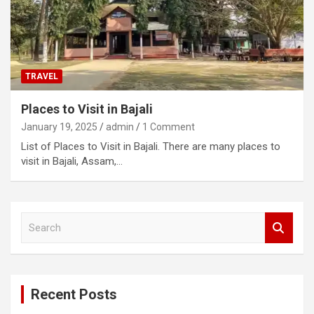
TRAVEL
Places to Visit in Bajali
January 19, 2025
admin
1 Comment
List of Places to Visit in Bajali. There are many places to
visit in Bajali, Assam,…
S
e
a
r
c
Recent Posts
h