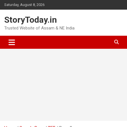
Skip
Saturday, August 8, 2026
to
content
StoryToday.in
Trusted Website of Assam & NE India