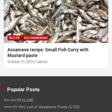
RECIPE
RECOMMENDED
Assamese recipe: Small Fish Curry with
Mustard paste
October 31, 2019
admin
Popular Posts
নীলা খামৰ চিঠি
(6,208)
অসমৰ কবি পৰিচয়, List of Assamese Poets
(3,152)