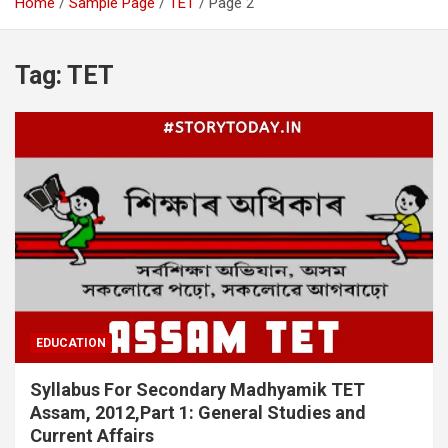
Home
Sample Page
TET
Page 2
Tag:
TET
EDUCATION
Syllabus For Secondary Madhyamik TET
Assam, 2012,Part 1: General Studies and
Current Affairs