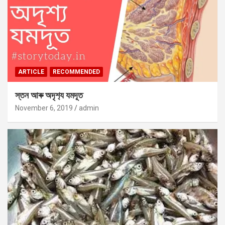
ARTICLE
RECOMMENDED
স্তন আৰু অদৃশ‍্য যমদূত
November 6, 2019
admin