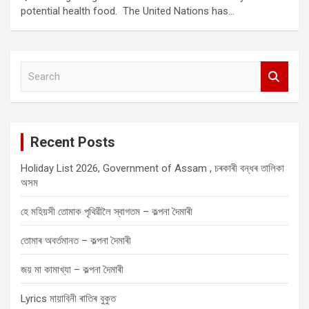
potential health food. The United Nations has…
S
e
a
r
c
Recent Posts
h
Holiday List 2026, Government of Assam , চৰকাৰী বন্ধৰ তালিকা
অসম
হে মহিয়সী তোমাক পৃথিৱীলৈ স্বাগতম – কল্পনা দৈমাৰী
তোমাৰ অবৰ্তমানত – কল্পনা দৈমাৰী
জয় মা কামাখ্যা – কল্পনা দৈমাৰী
Lyrics মায়াবিনী ৰাতিৰ বুকুত