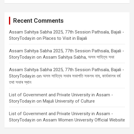
Recent Comments
Assam Sahitya Sabha 2025, 77th Session Pathsala, Bajali -
StoryToday.in
on
Places to Visit in Bajali
Assam Sahitya Sabha 2025, 77th Session Pathsala, Bajali -
StoryToday.in
on
Assam Sahitya Sabha, অসম সাহিত্য সভা
Assam Sahitya Sabha 2025, 77th Session Pathsala, Bajali -
StoryToday.in
on
অসম সাহিত্য সভাৰ সভাপতি সকলৰ নাম, কাৰ্যকালৰ বৰ্ষ
তথা সভাৰ স্থান
List of Government and Private University in Assam -
StoryToday.in
on
Majuli University of Culture
List of Government and Private University in Assam -
StoryToday.in
on
Assam Women University Official Website