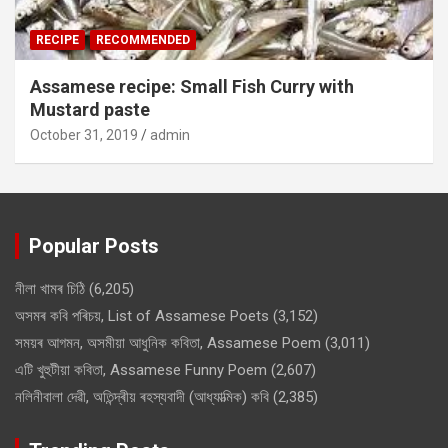
RECIPE
RECOMMENDED
Assamese recipe: Small Fish Curry with
Mustard paste
October 31, 2019
admin
Popular Posts
নীলা খামৰ চিঠি
(6,205)
অসমৰ কবি পৰিচয়, List of Assamese Poets
(3,152)
সময়ৰ আগমন, অসমীয়া আধুনিক কবিতা, Assamese Poem
(3,011)
এটি খুহুটীয়া কবিতা, Assamese Funny Poem
(2,607)
নলিনীবালা দেৱী, অতিন্দ্ৰীয় ৰহস্যবাদী (আধ্যাত্মিক) কবি
(2,385)