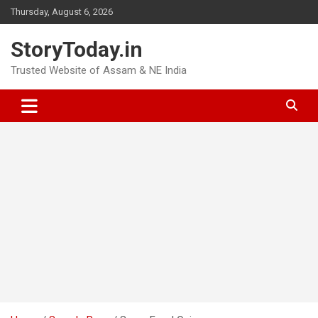
Skip
Thursday, August 6, 2026
to
content
StoryToday.in
Trusted Website of Assam & NE India