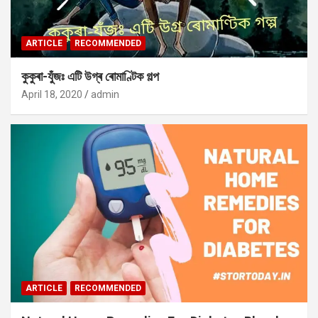
ARTICLE
RECOMMENDED
কুকুৰা-যুঁজঃ এটি উগ্ৰ ৰোমাণ্টিক গল্প
April 18, 2020
admin
ARTICLE
RECOMMENDED