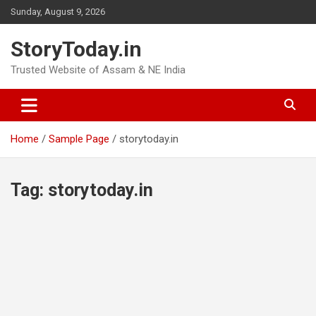
Skip
Sunday, August 9, 2026
to
content
StoryToday.in
Trusted Website of Assam & NE India
Home
Sample Page
storytoday.in
Tag:
storytoday.in