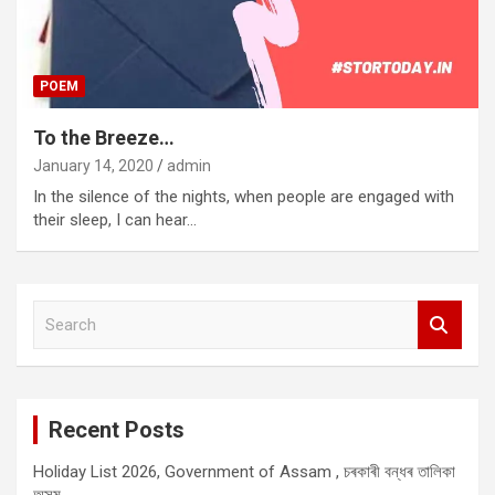
POEM
To the Breeze…
January 14, 2020
admin
In the silence of the nights, when people are engaged with
their sleep, I can hear…
S
e
a
r
c
Recent Posts
h
Holiday List 2026, Government of Assam , চৰকাৰী বন্ধৰ তালিকা
অসম