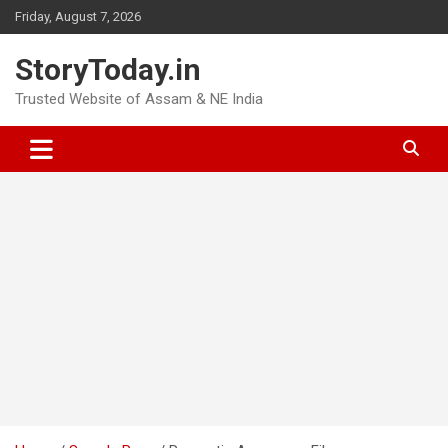
Skip
Friday, August 7, 2026
to
content
StoryToday.in
Trusted Website of Assam & NE India