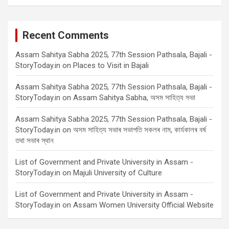
Recent Comments
Assam Sahitya Sabha 2025, 77th Session Pathsala, Bajali -
StoryToday.in
on
Places to Visit in Bajali
Assam Sahitya Sabha 2025, 77th Session Pathsala, Bajali -
StoryToday.in
on
Assam Sahitya Sabha, অসম সাহিত্য সভা
Assam Sahitya Sabha 2025, 77th Session Pathsala, Bajali -
StoryToday.in
on
অসম সাহিত্য সভাৰ সভাপতি সকলৰ নাম, কাৰ্যকালৰ বৰ্ষ
তথা সভাৰ স্থান
List of Government and Private University in Assam -
StoryToday.in
on
Majuli University of Culture
List of Government and Private University in Assam -
StoryToday.in
on
Assam Women University Official Website