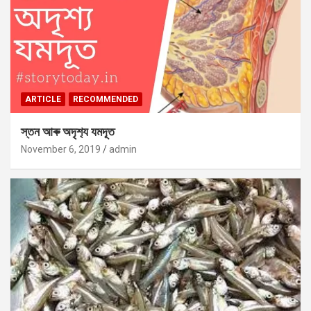
ARTICLE
RECOMMENDED
স্তন আৰু অদৃশ‍্য যমদূত
November 6, 2019
admin