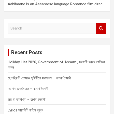
Aahibaane is an Assamese language Romance film direc
S
e
a
r
c
Recent Posts
h
Holiday List 2026, Government of Assam , চৰকাৰী বন্ধৰ তালিকা
অসম
হে মহিয়সী তোমাক পৃথিৱীলৈ স্বাগতম – কল্পনা দৈমাৰী
তোমাৰ অবৰ্তমানত – কল্পনা দৈমাৰী
জয় মা কামাখ্যা – কল্পনা দৈমাৰী
Lyrics মায়াবিনী ৰাতিৰ বুকুত