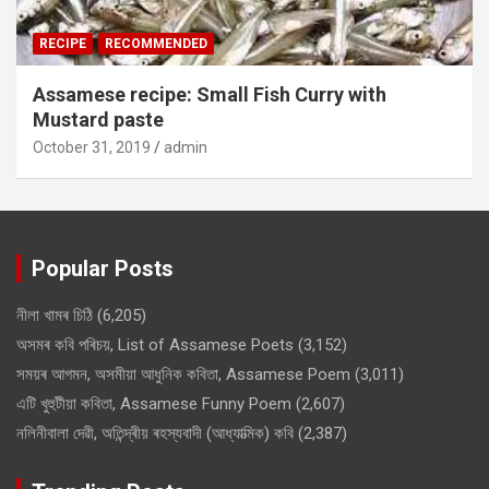
RECIPE
RECOMMENDED
Assamese recipe: Small Fish Curry with
Mustard paste
October 31, 2019
admin
Popular Posts
নীলা খামৰ চিঠি
(6,205)
অসমৰ কবি পৰিচয়, List of Assamese Poets
(3,152)
সময়ৰ আগমন, অসমীয়া আধুনিক কবিতা, Assamese Poem
(3,011)
এটি খুহুটীয়া কবিতা, Assamese Funny Poem
(2,607)
নলিনীবালা দেৱী, অতিন্দ্ৰীয় ৰহস্যবাদী (আধ্যাত্মিক) কবি
(2,387)