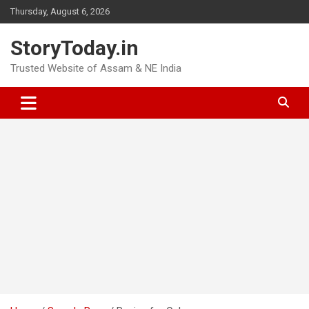
Skip
Thursday, August 6, 2026
to
content
StoryToday.in
Trusted Website of Assam & NE India