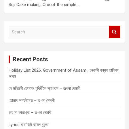
Suji Cake making. One of the simple…
S
e
a
r
c
Recent Posts
h
Holiday List 2026, Government of Assam , চৰকাৰী বন্ধৰ তালিকা
অসম
হে মহিয়সী তোমাক পৃথিৱীলৈ স্বাগতম – কল্পনা দৈমাৰী
তোমাৰ অবৰ্তমানত – কল্পনা দৈমাৰী
জয় মা কামাখ্যা – কল্পনা দৈমাৰী
Lyrics মায়াবিনী ৰাতিৰ বুকুত