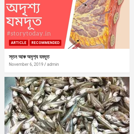
ARTICLE
RECOMMENDED
স্তন আৰু অদৃশ‍্য যমদূত
November 6, 2019
admin