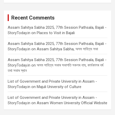
Recent Comments
Assam Sahitya Sabha 2025, 77th Session Pathsala, Bajali -
StoryToday.in
on
Places to Visit in Bajali
Assam Sahitya Sabha 2025, 77th Session Pathsala, Bajali -
StoryToday.in
on
Assam Sahitya Sabha, অসম সাহিত্য সভা
Assam Sahitya Sabha 2025, 77th Session Pathsala, Bajali -
StoryToday.in
on
অসম সাহিত্য সভাৰ সভাপতি সকলৰ নাম, কাৰ্যকালৰ বৰ্ষ
তথা সভাৰ স্থান
List of Government and Private University in Assam -
StoryToday.in
on
Majuli University of Culture
List of Government and Private University in Assam -
StoryToday.in
on
Assam Women University Official Website