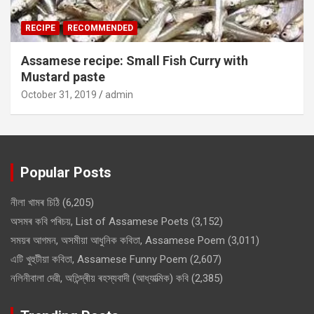
RECIPE
RECOMMENDED
Assamese recipe: Small Fish Curry with
Mustard paste
October 31, 2019
admin
Popular Posts
নীলা খামৰ চিঠি
(6,205)
অসমৰ কবি পৰিচয়, List of Assamese Poets
(3,152)
সময়ৰ আগমন, অসমীয়া আধুনিক কবিতা, Assamese Poem
(3,011)
এটি খুহুটীয়া কবিতা, Assamese Funny Poem
(2,607)
নলিনীবালা দেৱী, অতিন্দ্ৰীয় ৰহস্যবাদী (আধ্যাত্মিক) কবি
(2,385)