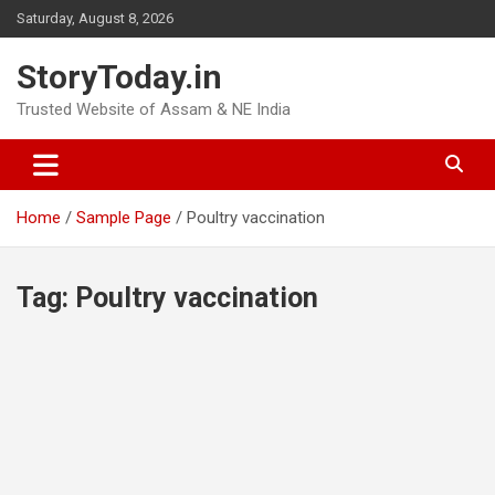
Skip
Saturday, August 8, 2026
to
content
StoryToday.in
Trusted Website of Assam & NE India
Home
Sample Page
Poultry vaccination
Tag:
Poultry vaccination