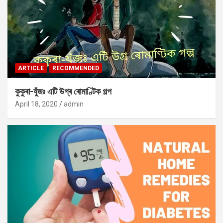
ARTICLE
RECOMMENDED
কুকুৰা-যুঁজঃ এটি উগ্ৰ ৰোমাণ্টিক গল্প
April 18, 2020
admin