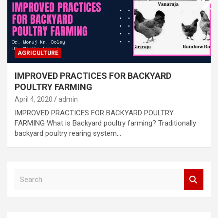
AGRICULTURE
IMPROVED PRACTICES FOR BACKYARD
POULTRY FARMING
April 4, 2020
admin
IMPROVED PRACTICES FOR BACKYARD POULTRY
FARMING What is Backyard poultry farming? Traditionally
backyard poultry rearing system…
S
e
a
r
c