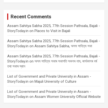
Recent Comments
Assam Sahitya Sabha 2025, 77th Session Pathsala, Bajali -
StoryToday.in
on
Places to Visit in Bajali
Assam Sahitya Sabha 2025, 77th Session Pathsala, Bajali -
StoryToday.in
on
Assam Sahitya Sabha, অসম সাহিত্য সভা
Assam Sahitya Sabha 2025, 77th Session Pathsala, Bajali -
StoryToday.in
on
অসম সাহিত্য সভাৰ সভাপতি সকলৰ নাম, কাৰ্যকালৰ বৰ্ষ
তথা সভাৰ স্থান
List of Government and Private University in Assam -
StoryToday.in
on
Majuli University of Culture
List of Government and Private University in Assam -
StoryToday.in
on
Assam Women University Official Website