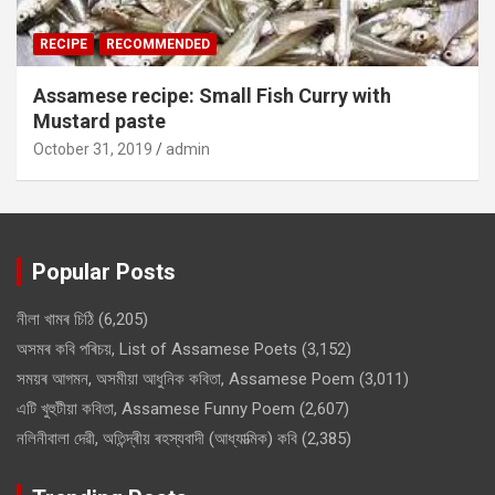
RECIPE
RECOMMENDED
Assamese recipe: Small Fish Curry with
Mustard paste
October 31, 2019
admin
Popular Posts
নীলা খামৰ চিঠি
(6,205)
অসমৰ কবি পৰিচয়, List of Assamese Poets
(3,152)
সময়ৰ আগমন, অসমীয়া আধুনিক কবিতা, Assamese Poem
(3,011)
এটি খুহুটীয়া কবিতা, Assamese Funny Poem
(2,607)
নলিনীবালা দেৱী, অতিন্দ্ৰীয় ৰহস্যবাদী (আধ্যাত্মিক) কবি
(2,385)