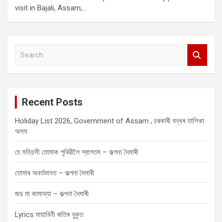
visit in Bajali, Assam,…
S
e
a
r
c
Recent Posts
h
Holiday List 2026, Government of Assam , চৰকাৰী বন্ধৰ তালিকা
অসম
হে মহিয়সী তোমাক পৃথিৱীলৈ স্বাগতম – কল্পনা দৈমাৰী
তোমাৰ অবৰ্তমানত – কল্পনা দৈমাৰী
জয় মা কামাখ্যা – কল্পনা দৈমাৰী
Lyrics মায়াবিনী ৰাতিৰ বুকুত