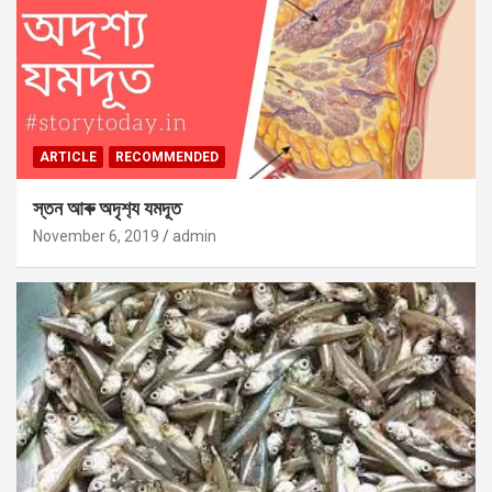
ARTICLE
RECOMMENDED
স্তন আৰু অদৃশ‍্য যমদূত
November 6, 2019
admin