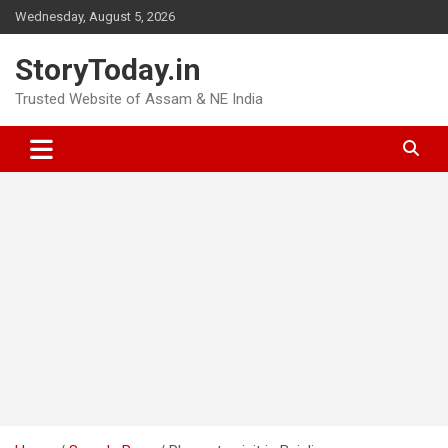
Skip
Wednesday, August 5, 2026
to
content
StoryToday.in
Trusted Website of Assam & NE India