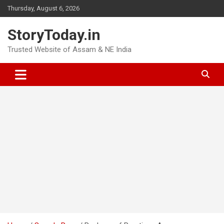
Skip
Thursday, August 6, 2026
to
content
StoryToday.in
Trusted Website of Assam & NE India