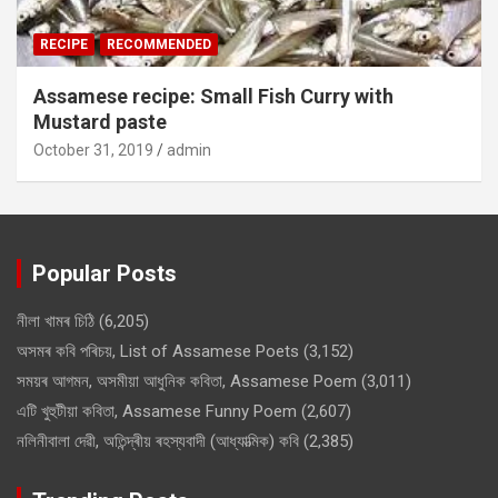
RECIPE
RECOMMENDED
Assamese recipe: Small Fish Curry with
Mustard paste
October 31, 2019
admin
Popular Posts
নীলা খামৰ চিঠি
(6,205)
অসমৰ কবি পৰিচয়, List of Assamese Poets
(3,152)
সময়ৰ আগমন, অসমীয়া আধুনিক কবিতা, Assamese Poem
(3,011)
এটি খুহুটীয়া কবিতা, Assamese Funny Poem
(2,607)
নলিনীবালা দেৱী, অতিন্দ্ৰীয় ৰহস্যবাদী (আধ্যাত্মিক) কবি
(2,385)