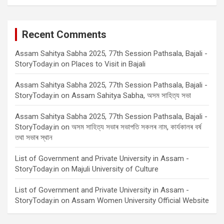
Recent Comments
Assam Sahitya Sabha 2025, 77th Session Pathsala, Bajali -
StoryToday.in
on
Places to Visit in Bajali
Assam Sahitya Sabha 2025, 77th Session Pathsala, Bajali -
StoryToday.in
on
Assam Sahitya Sabha, অসম সাহিত্য সভা
Assam Sahitya Sabha 2025, 77th Session Pathsala, Bajali -
StoryToday.in
on
অসম সাহিত্য সভাৰ সভাপতি সকলৰ নাম, কাৰ্যকালৰ বৰ্ষ
তথা সভাৰ স্থান
List of Government and Private University in Assam -
StoryToday.in
on
Majuli University of Culture
List of Government and Private University in Assam -
StoryToday.in
on
Assam Women University Official Website