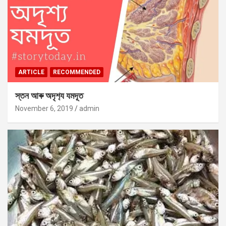
ARTICLE
RECOMMENDED
স্তন আৰু অদৃশ‍্য যমদূত
November 6, 2019
admin