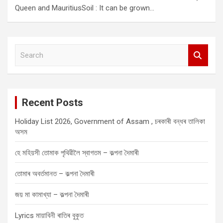
Queen and MauritiusSoil : It can be grown…
S
e
a
r
c
Recent Posts
h
Holiday List 2026, Government of Assam , চৰকাৰী বন্ধৰ তালিকা
অসম
হে মহিয়সী তোমাক পৃথিৱীলৈ স্বাগতম – কল্পনা দৈমাৰী
তোমাৰ অবৰ্তমানত – কল্পনা দৈমাৰী
জয় মা কামাখ্যা – কল্পনা দৈমাৰী
Lyrics মায়াবিনী ৰাতিৰ বুকুত