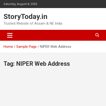
Skip
Saturday, August 8, 2026
to
content
StoryToday.in
Trusted Website of Assam & NE India
Home
Sample Page
NIPER Web Address
Tag:
NIPER Web Address