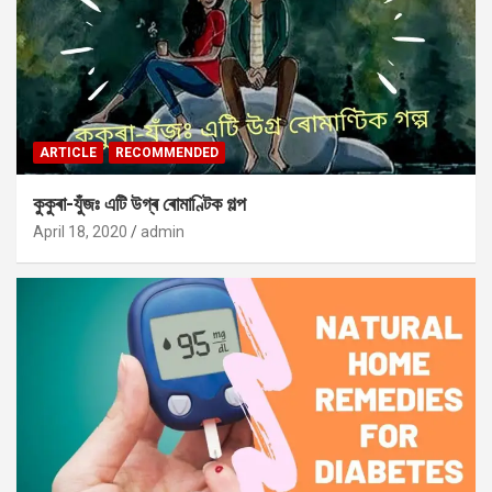
ARTICLE
RECOMMENDED
কুকুৰা-যুঁজঃ এটি উগ্ৰ ৰোমাণ্টিক গল্প
April 18, 2020
admin