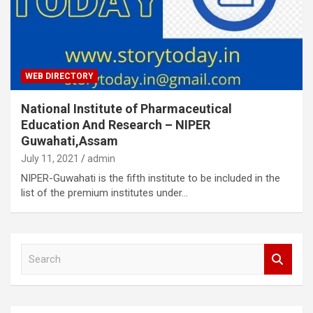
WEB DIRECTORY
National Institute of Pharmaceutical
Education And Research – NIPER
Guwahati,Assam
July 11, 2021
admin
NIPER-Guwahati is the fifth institute to be included in the
list of the premium institutes under…
S
e
a
r
c