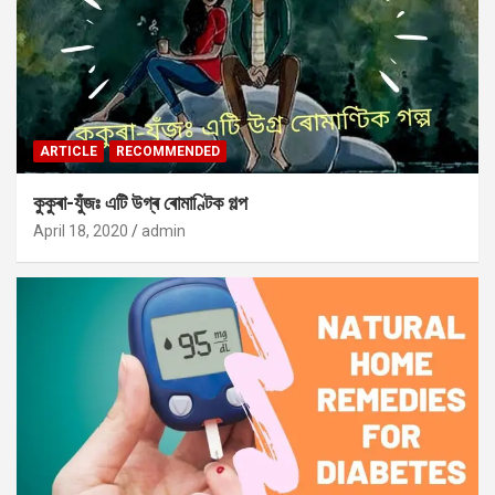
ARTICLE
RECOMMENDED
কুকুৰা-যুঁজঃ এটি উগ্ৰ ৰোমাণ্টিক গল্প
April 18, 2020
admin