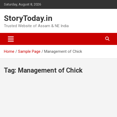
Skip
Saturday, August 8, 2026
to
content
StoryToday.in
Trusted Website of Assam & NE India
Home
Sample Page
Management of Chick
Tag:
Management of Chick