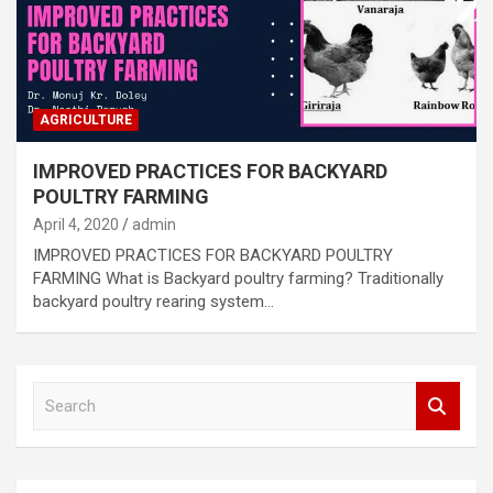
AGRICULTURE
IMPROVED PRACTICES FOR BACKYARD
POULTRY FARMING
April 4, 2020
admin
IMPROVED PRACTICES FOR BACKYARD POULTRY
FARMING What is Backyard poultry farming? Traditionally
backyard poultry rearing system…
S
e
a
r
c