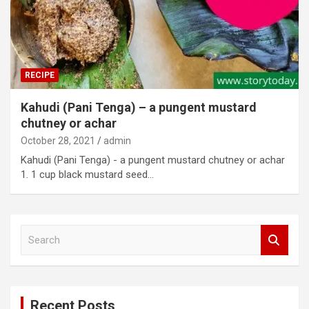
RECIPE
Kahudi (Pani Tenga) – a pungent mustard
chutney or achar
October 28, 2021
admin
Kahudi (Pani Tenga) - a pungent mustard chutney or achar
1. 1 cup black mustard seed…
S
e
a
r
c
Recent Posts
h