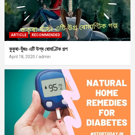
ARTICLE
RECOMMENDED
কুকুৰা-যুঁজঃ এটি উগ্ৰ ৰোমাণ্টিক গল্প
April 18, 2020
admin