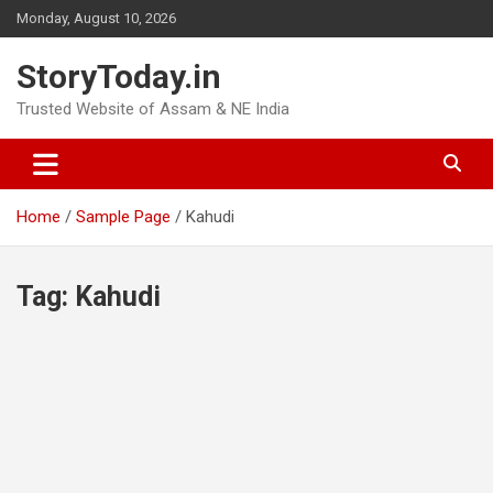
Skip
Monday, August 10, 2026
to
content
StoryToday.in
Trusted Website of Assam & NE India
Home
Sample Page
Kahudi
Tag:
Kahudi