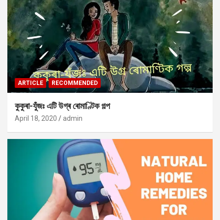
ARTICLE
RECOMMENDED
কুকুৰা-যুঁজঃ এটি উগ্ৰ ৰোমাণ্টিক গল্প
April 18, 2020
admin