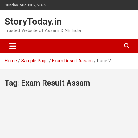
Skip
Sunday, August 9, 2026
to
content
StoryToday.in
Trusted Website of Assam & NE India
Home
Sample Page
Exam Result Assam
Page 2
Tag:
Exam Result Assam