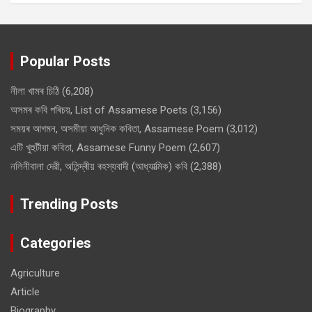
Popular Posts
নীলা খামৰ চিঠি
(6,208)
অসমৰ কবি পৰিচয়, List of Assamese Poets
(3,156)
সময়ৰ আগমন, অসমীয়া আধুনিক কবিতা, Assamese Poem
(3,012)
এটি খুহুটীয়া কবিতা, Assamese Funny Poem
(2,607)
নলিনীবালা দেৱী, অতিন্দ্ৰীয় ৰহস্যবাদী (আধ্যাত্মিক) কবি
(2,388)
Trending Posts
Categories
Agriculture
Article
Biography