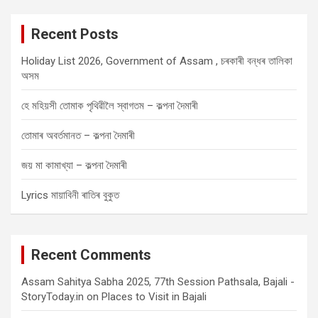
r
c
Recent Posts
h
Holiday List 2026, Government of Assam , চৰকাৰী বন্ধৰ তালিকা
অসম
হে মহিয়সী তোমাক পৃথিৱীলৈ স্বাগতম – কল্পনা দৈমাৰী
তোমাৰ অবৰ্তমানত – কল্পনা দৈমাৰী
জয় মা কামাখ্যা – কল্পনা দৈমাৰী
Lyrics মায়াবিনী ৰাতিৰ বুকুত
Recent Comments
Assam Sahitya Sabha 2025, 77th Session Pathsala, Bajali -
StoryToday.in
on
Places to Visit in Bajali