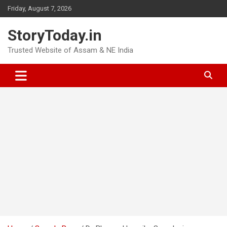
Skip
Friday, August 7, 2026
to
content
StoryToday.in
Trusted Website of Assam & NE India