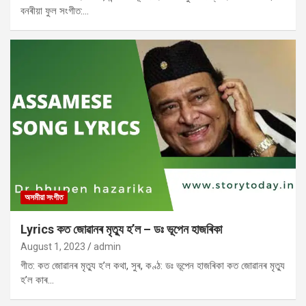
বনৰীয়া ফুল সংগীত:…
অসমীয়া সংগীত
Lyrics কত জোৱানৰ মৃত্যু হ’ল – ডঃ ভূপেন হাজৰিকা
August 1, 2023
admin
গীত: কত জোৱানৰ মৃত্যু হ’ল কথা, সুৰ, কণ্ঠ: ডঃ ভূপেন হাজৰিকা কত জোৱানৰ মৃত্যু
হ’ল কাৰ…