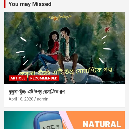
You may Missed
ARTICLE
RECOMMENDED
কুকুৰা-যুঁজঃ এটি উগ্ৰ ৰোমাণ্টিক গল্প
April 18, 2020
admin