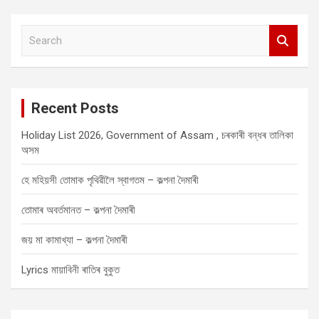
S
e
a
r
c
Recent Posts
h
Holiday List 2026, Government of Assam , চৰকাৰী বন্ধৰ তালিকা
অসম
হে মহিয়সী তোমাক পৃথিৱীলৈ স্বাগতম – কল্পনা দৈমাৰী
তোমাৰ অবৰ্তমানত – কল্পনা দৈমাৰী
জয় মা কামাখ্যা – কল্পনা দৈমাৰী
Lyrics মায়াবিনী ৰাতিৰ বুকুত