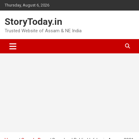
Skip
Thursday, August 6, 2026
to
content
StoryToday.in
Trusted Website of Assam & NE India