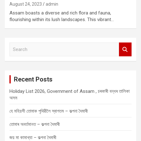
August 24, 2023
admin
Assam boasts a diverse and rich flora and fauna,
flourishing within its lush landscapes. This vibrant…
S
e
a
r
c
Recent Posts
h
Holiday List 2026, Government of Assam , চৰকাৰী বন্ধৰ তালিকা
অসম
হে মহিয়সী তোমাক পৃথিৱীলৈ স্বাগতম – কল্পনা দৈমাৰী
তোমাৰ অবৰ্তমানত – কল্পনা দৈমাৰী
জয় মা কামাখ্যা – কল্পনা দৈমাৰী