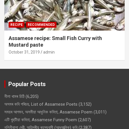
RECIPE
RECOMMENDED
Assamese recipe: Small Fish Curry with
Mustard paste
October 31, 2019
admin
Popular Posts
নীলা খামৰ চিঠি
(6,205)
অসমৰ কবি পৰিচয়, List of Assamese Poets
(3,152)
সময়ৰ আগমন, অসমীয়া আধুনিক কবিতা, Assamese Poem
(3,011)
এটি খুহুটীয়া কবিতা, Assamese Funny Poem
(2,607)
নলিনীবালা দেৱী, অতিন্দ্ৰীয় ৰহস্যবাদী (আধ্যাত্মিক) কবি
(2,387)