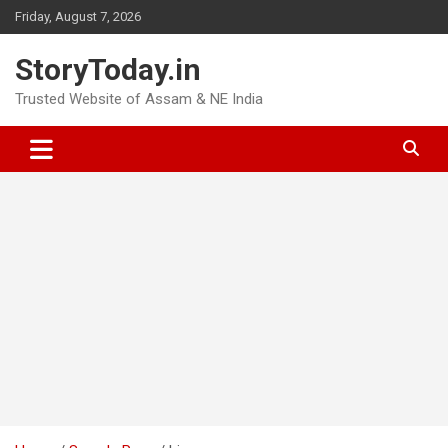
Skip
Friday, August 7, 2026
to
content
StoryToday.in
Trusted Website of Assam & NE India