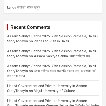
Lyrics মায়াবিনী ৰাতিৰ বুকুত
Recent Comments
Assam Sahitya Sabha 2025, 77th Session Pathsala, Bajali -
StoryToday.in
on
Places to Visit in Bajali
Assam Sahitya Sabha 2025, 77th Session Pathsala, Bajali -
StoryToday.in
on
Assam Sahitya Sabha, অসম সাহিত্য সভা
Assam Sahitya Sabha 2025, 77th Session Pathsala, Bajali -
StoryToday.in
on
অসম সাহিত্য সভাৰ সভাপতি সকলৰ নাম, কাৰ্যকালৰ বৰ্ষ
তথা সভাৰ স্থান
List of Government and Private University in Assam -
StoryToday.in
on
Majuli University of Culture
List of Government and Private University in Assam -
StoryToday.in
on
Assam Women University Official Website