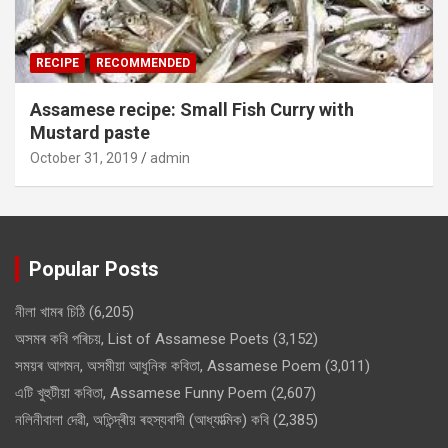
RECIPE
RECOMMENDED
Assamese recipe: Small Fish Curry with
Mustard paste
October 31, 2019
admin
Popular Posts
নীলা খামৰ চিঠি
(6,205)
অসমৰ কবি পৰিচয়, List of Assamese Poets
(3,152)
সময়ৰ আগমন, অসমীয়া আধুনিক কবিতা, Assamese Poem
(3,011)
এটি খুহুটীয়া কবিতা, Assamese Funny Poem
(2,607)
নলিনীবালা দেৱী, অতিন্দ্ৰীয় ৰহস্যবাদী (আধ্যাত্মিক) কবি
(2,385)