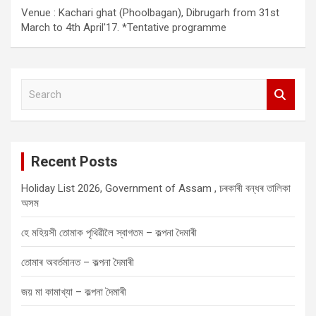
Venue : Kachari ghat (Phoolbagan), Dibrugarh from 31st
March to 4th April'17. *Tentative programme
S
e
a
r
c
Recent Posts
h
Holiday List 2026, Government of Assam , চৰকাৰী বন্ধৰ তালিকা
অসম
হে মহিয়সী তোমাক পৃথিৱীলৈ স্বাগতম – কল্পনা দৈমাৰী
তোমাৰ অবৰ্তমানত – কল্পনা দৈমাৰী
জয় মা কামাখ্যা – কল্পনা দৈমাৰী