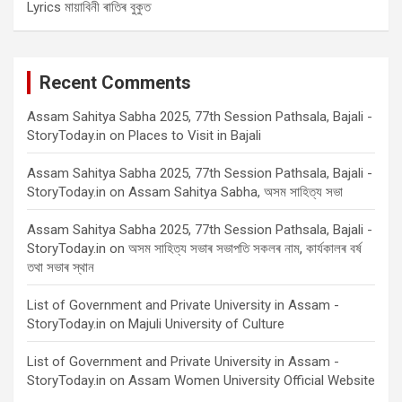
Lyrics মায়াবিনী ৰাতিৰ বুকুত
Recent Comments
Assam Sahitya Sabha 2025, 77th Session Pathsala, Bajali -
StoryToday.in
on
Places to Visit in Bajali
Assam Sahitya Sabha 2025, 77th Session Pathsala, Bajali -
StoryToday.in
on
Assam Sahitya Sabha, অসম সাহিত্য সভা
Assam Sahitya Sabha 2025, 77th Session Pathsala, Bajali -
StoryToday.in
on
অসম সাহিত্য সভাৰ সভাপতি সকলৰ নাম, কাৰ্যকালৰ বৰ্ষ
তথা সভাৰ স্থান
List of Government and Private University in Assam -
StoryToday.in
on
Majuli University of Culture
List of Government and Private University in Assam -
StoryToday.in
on
Assam Women University Official Website