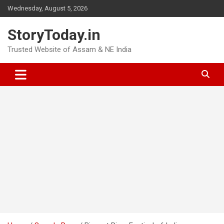
Skip
Wednesday, August 5, 2026
to
content
StoryToday.in
Trusted Website of Assam & NE India