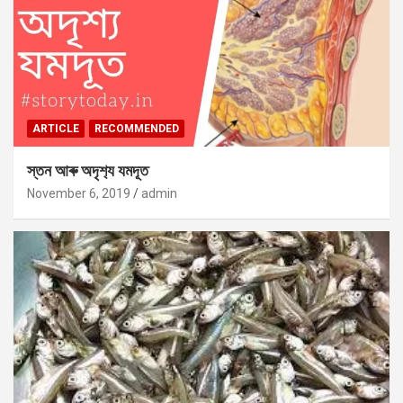
ARTICLE
RECOMMENDED
স্তন আৰু অদৃশ‍্য যমদূত
November 6, 2019
admin