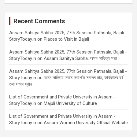
Recent Comments
Assam Sahitya Sabha 2025, 77th Session Pathsala, Bajali -
StoryToday.in
on
Places to Visit in Bajali
Assam Sahitya Sabha 2025, 77th Session Pathsala, Bajali -
StoryToday.in
on
Assam Sahitya Sabha, অসম সাহিত্য সভা
Assam Sahitya Sabha 2025, 77th Session Pathsala, Bajali -
StoryToday.in
on
অসম সাহিত্য সভাৰ সভাপতি সকলৰ নাম, কাৰ্যকালৰ বৰ্ষ
তথা সভাৰ স্থান
List of Government and Private University in Assam -
StoryToday.in
on
Majuli University of Culture
List of Government and Private University in Assam -
StoryToday.in
on
Assam Women University Official Website