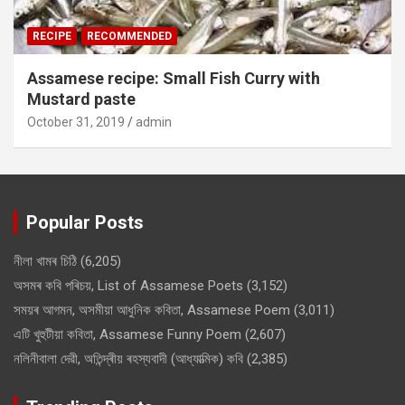
RECIPE
RECOMMENDED
Assamese recipe: Small Fish Curry with
Mustard paste
October 31, 2019
admin
Popular Posts
নীলা খামৰ চিঠি
(6,205)
অসমৰ কবি পৰিচয়, List of Assamese Poets
(3,152)
সময়ৰ আগমন, অসমীয়া আধুনিক কবিতা, Assamese Poem
(3,011)
এটি খুহুটীয়া কবিতা, Assamese Funny Poem
(2,607)
নলিনীবালা দেৱী, অতিন্দ্ৰীয় ৰহস্যবাদী (আধ্যাত্মিক) কবি
(2,385)