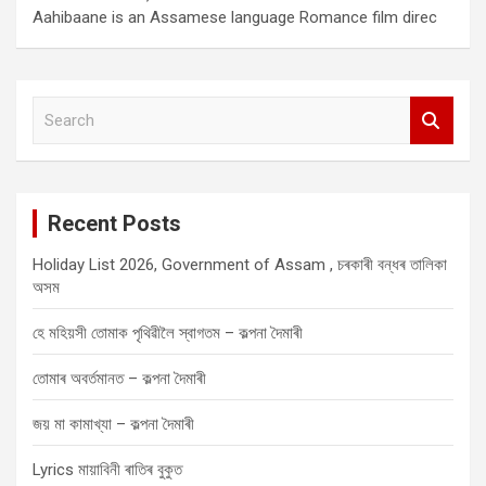
Aahibaane is an Assamese language Romance film direc
S
e
a
r
c
Recent Posts
h
Holiday List 2026, Government of Assam , চৰকাৰী বন্ধৰ তালিকা
অসম
হে মহিয়সী তোমাক পৃথিৱীলৈ স্বাগতম – কল্পনা দৈমাৰী
তোমাৰ অবৰ্তমানত – কল্পনা দৈমাৰী
জয় মা কামাখ্যা – কল্পনা দৈমাৰী
Lyrics মায়াবিনী ৰাতিৰ বুকুত