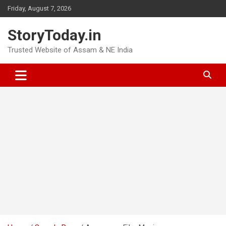
Skip
Friday, August 7, 2026
to
content
StoryToday.in
Trusted Website of Assam & NE India