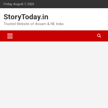
Skip
Friday, August 7, 2026
to
content
StoryToday.in
Trusted Website of Assam & NE India