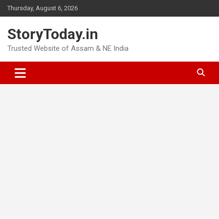
Skip
Thursday, August 6, 2026
to
content
StoryToday.in
Trusted Website of Assam & NE India