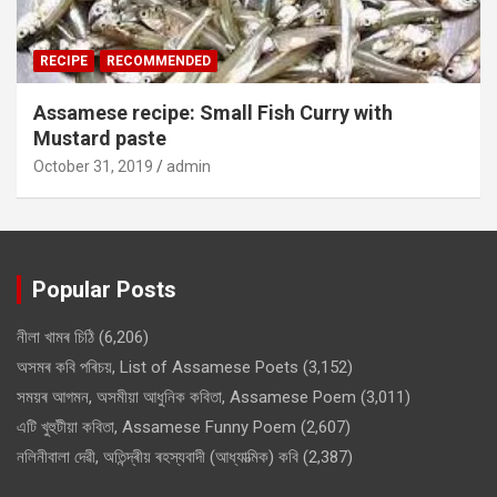
RECIPE
RECOMMENDED
Assamese recipe: Small Fish Curry with
Mustard paste
October 31, 2019
admin
Popular Posts
নীলা খামৰ চিঠি
(6,206)
অসমৰ কবি পৰিচয়, List of Assamese Poets
(3,152)
সময়ৰ আগমন, অসমীয়া আধুনিক কবিতা, Assamese Poem
(3,011)
এটি খুহুটীয়া কবিতা, Assamese Funny Poem
(2,607)
নলিনীবালা দেৱী, অতিন্দ্ৰীয় ৰহস্যবাদী (আধ্যাত্মিক) কবি
(2,387)