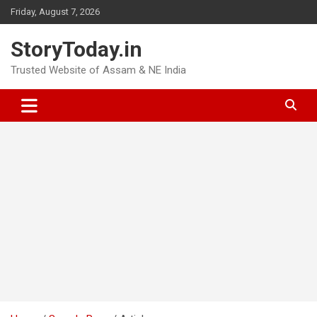
Skip
Friday, August 7, 2026
to
content
StoryToday.in
Trusted Website of Assam & NE India