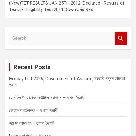
(New)TET RESULTS JAN 25TH 2012 [Declared ] Results of
Teacher Eligibility Test:2011 Download Res
S
e
a
r
c
Recent Posts
h
Holiday List 2026, Government of Assam , চৰকাৰী বন্ধৰ তালিকা
অসম
হে মহিয়সী তোমাক পৃথিৱীলৈ স্বাগতম – কল্পনা দৈমাৰী
তোমাৰ অবৰ্তমানত – কল্পনা দৈমাৰী
জয় মা কামাখ্যা – কল্পনা দৈমাৰী
Lyrics মায়াবিনী ৰাতিৰ বুকুত