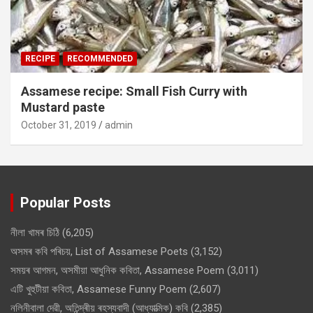
RECIPE
RECOMMENDED
Assamese recipe: Small Fish Curry with
Mustard paste
October 31, 2019
admin
Popular Posts
নীলা খামৰ চিঠি
(6,205)
অসমৰ কবি পৰিচয়, List of Assamese Poets
(3,152)
সময়ৰ আগমন, অসমীয়া আধুনিক কবিতা, Assamese Poem
(3,011)
এটি খুহুটীয়া কবিতা, Assamese Funny Poem
(2,607)
নলিনীবালা দেৱী, অতিন্দ্ৰীয় ৰহস্যবাদী (আধ্যাত্মিক) কবি
(2,385)