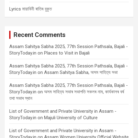
Lyrics মায়াবিনী ৰাতিৰ বুকুত
Recent Comments
Assam Sahitya Sabha 2025, 77th Session Pathsala, Bajali -
StoryToday.in
on
Places to Visit in Bajali
Assam Sahitya Sabha 2025, 77th Session Pathsala, Bajali -
StoryToday.in
on
Assam Sahitya Sabha, অসম সাহিত্য সভা
Assam Sahitya Sabha 2025, 77th Session Pathsala, Bajali -
StoryToday.in
on
অসম সাহিত্য সভাৰ সভাপতি সকলৰ নাম, কাৰ্যকালৰ বৰ্ষ
তথা সভাৰ স্থান
List of Government and Private University in Assam -
StoryToday.in
on
Majuli University of Culture
List of Government and Private University in Assam -
StoryToday.in
on
Assam Women University Official Website