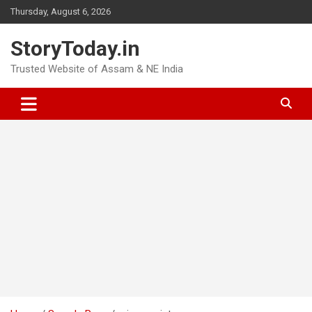
Skip
Thursday, August 6, 2026
to
content
StoryToday.in
Trusted Website of Assam & NE India