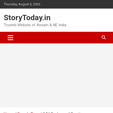
Skip
Thursday, August 6, 2026
to
content
StoryToday.in
Trusted Website of Assam & NE India