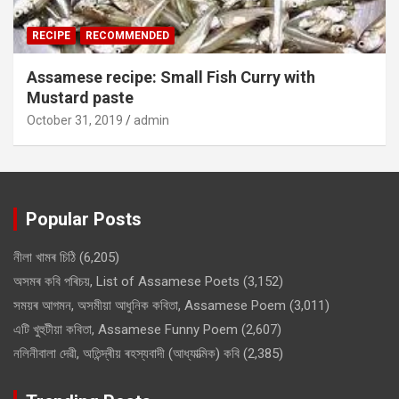
RECIPE
RECOMMENDED
Assamese recipe: Small Fish Curry with
Mustard paste
October 31, 2019
admin
Popular Posts
নীলা খামৰ চিঠি
(6,205)
অসমৰ কবি পৰিচয়, List of Assamese Poets
(3,152)
সময়ৰ আগমন, অসমীয়া আধুনিক কবিতা, Assamese Poem
(3,011)
এটি খুহুটীয়া কবিতা, Assamese Funny Poem
(2,607)
নলিনীবালা দেৱী, অতিন্দ্ৰীয় ৰহস্যবাদী (আধ্যাত্মিক) কবি
(2,385)