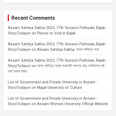
Recent Comments
Assam Sahitya Sabha 2025, 77th Session Pathsala, Bajali -
StoryToday.in
on
Places to Visit in Bajali
Assam Sahitya Sabha 2025, 77th Session Pathsala, Bajali -
StoryToday.in
on
Assam Sahitya Sabha, অসম সাহিত্য সভা
Assam Sahitya Sabha 2025, 77th Session Pathsala, Bajali -
StoryToday.in
on
অসম সাহিত্য সভাৰ সভাপতি সকলৰ নাম, কাৰ্যকালৰ বৰ্ষ
তথা সভাৰ স্থান
List of Government and Private University in Assam -
StoryToday.in
on
Majuli University of Culture
List of Government and Private University in Assam -
StoryToday.in
on
Assam Women University Official Website