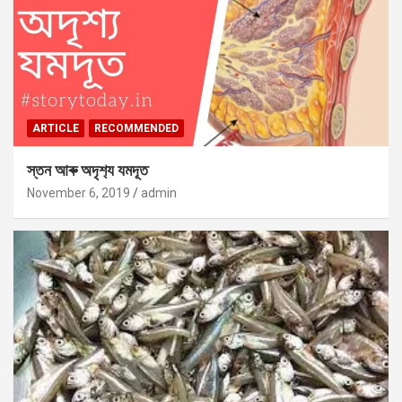
ARTICLE
RECOMMENDED
স্তন আৰু অদৃশ‍্য যমদূত
November 6, 2019
admin