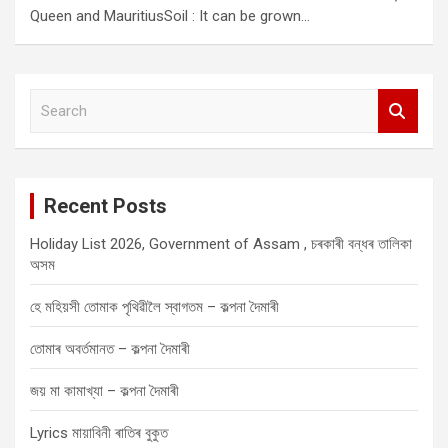
Queen and MauritiusSoil : It can be grown…
S
e
a
r
c
Recent Posts
h
Holiday List 2026, Government of Assam , চৰকাৰী বন্ধৰ তালিকা
অসম
হে মহিয়সী তোমাক পৃথিৱীলৈ স্বাগতম – কল্পনা দৈমাৰী
তোমাৰ অবৰ্তমানত – কল্পনা দৈমাৰী
জয় মা কামাখ্যা – কল্পনা দৈমাৰী
Lyrics মায়াবিনী ৰাতিৰ বুকুত